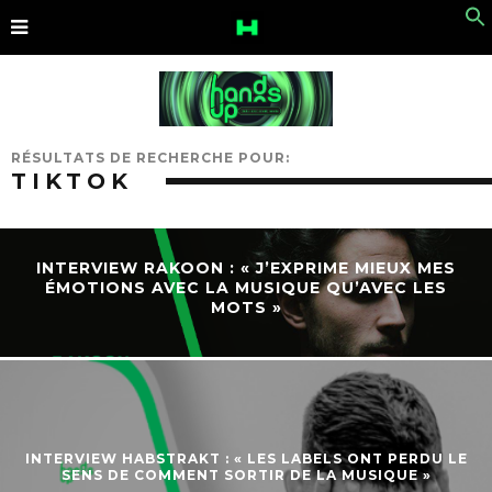
RÉSULTATS DE RECHERCHE POUR:
TIKTOK
INTERVIEW RAKOON : « J’EXPRIME MIEUX MES
ÉMOTIONS AVEC LA MUSIQUE QU’AVEC LES
MOTS »
INTERVIEW HABSTRAKT : « LES LABELS ONT PERDU LE
SENS DE COMMENT SORTIR DE LA MUSIQUE »