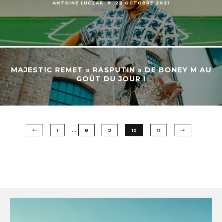
ANTOINE LUCZAK
22 OCTOBRE 2021
MAJESTIC REMET « RASPUTIN » DE BONEY M AU
GOÛT DU JOUR !
…
1
8
9
10
11