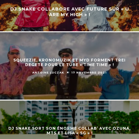
DJ SNAKE COLLABORE AVEC FUTURE SUR « U
ARE MY HIGH » !
SQUEEZIE, KRONOMUZIK ET MYD FORMENT TREI
DEGETE POUR LE TUBE « TIME TIME » !
ANTOINE LUCZAK
17 NOVEMBRE 2021
DJ SNAKE SORT SON ÉNORME COLLAB’ AVEC OZUNA,
MTS ET LISA « SG » !