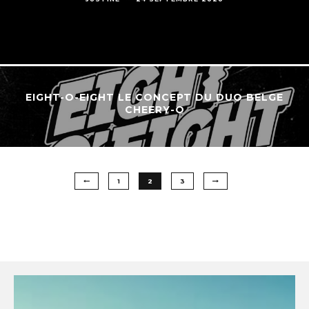
EIGHT-O-EIGHT LE CONCEPT DU DUO BELGE
CHEERY-O
1
2
3