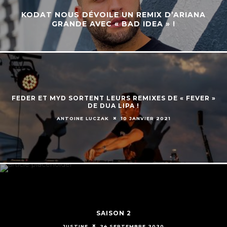
KODAT NOUS DÉVOILE UN REMIX D’ARIANA
GRANDE AVEC « BAD IDEA » !
FEDER ET MYD SORTENT LEURS REMIXES DE « FEVER »
DE DUA LIPA !
ANTOINE LUCZAK
10 JANVIER 2021
SAISON 2
JUSTINE
24 SEPTEMBRE 2020