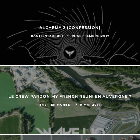
ALCHEMY 2 (CONFESSION)
BASTIEN MONBET
19 SEPTEMBRE 2017
LE CREW PARDON MY FRENCH RÉUNI EN AUVERGNE ?
BASTIEN MONBET
9 MAI 2017