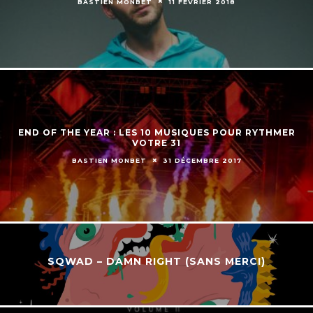
BASTIEN MONBET
11 FÉVRIER 2018
END OF THE YEAR : LES 10 MUSIQUES POUR RYTHMER
VOTRE 31
BASTIEN MONBET
31 DÉCEMBRE 2017
SQWAD – DAMN RIGHT (SANS MERCI)