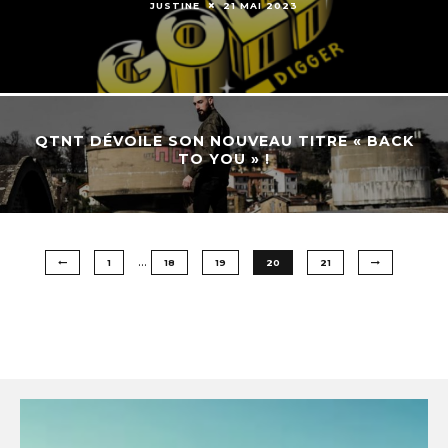
JUSTINE
21 MAI 2023
QTNT DÉVOILE SON NOUVEAU TITRE « BACK
TO YOU » !
…
1
18
19
20
21