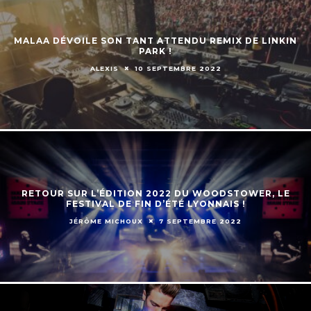
MALAA DÉVOILE SON TANT ATTENDU REMIX DE LINKIN
PARK !
ALEXIS
10 SEPTEMBRE 2022
RETOUR SUR L’ÉDITION 2022 DU WOODSTOWER, LE
FESTIVAL DE FIN D’ÉTÉ LYONNAIS !
JÉRÔME MICHOUX
7 SEPTEMBRE 2022