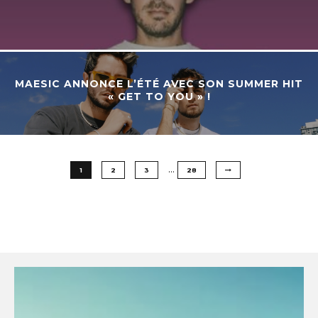
MAESIC ANNONCE L’ÉTÉ AVEC SON SUMMER HIT
« GET TO YOU » !
…
1
2
3
28