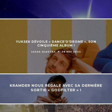
YUKSEK DÉVOILE « DANCE‘O‘DROME », SON
CINQUIÈME ALBUM !
LUCAS GLASTRA
26 MAI 2023
KRAMDER NOUS RÉGALE AVEC SA DERNIÈRE
SORTIE « GODFILTER » !