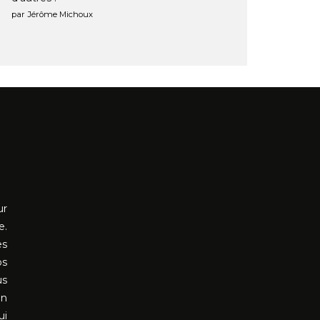
par Jérôme Michoux
ur
e.
es
os
us
en
ui