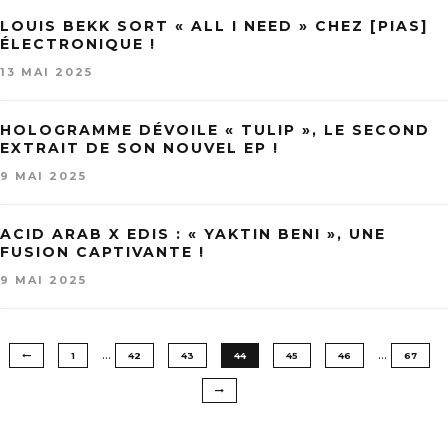
LOUIS BEKK SORT « ALL I NEED » CHEZ [PIAS]
ÉLECTRONIQUE !
13 MAI 2025
HOLOGRAMME DÉVOILE « TULIP », LE SECOND
EXTRAIT DE SON NOUVEL EP !
9 MAI 2025
ACID ARAB X EDIS : « YAKTIN BENI », UNE
FUSION CAPTIVANTE !
9 MAI 2025
…
…
1
42
43
44
45
46
67