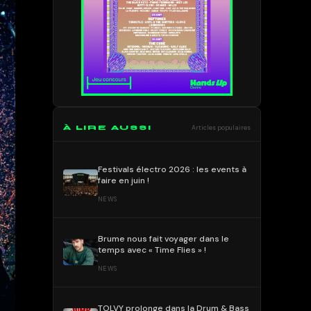
À LIRE AUSSI
Articles populaires
Festivals électro 2026 : les events à
faire en juin !
NEWS
Brume nous fait voyager dans le
temps avec « Time Flies » !
NEWS
TOLVY prolonge dans la Drum & Bass