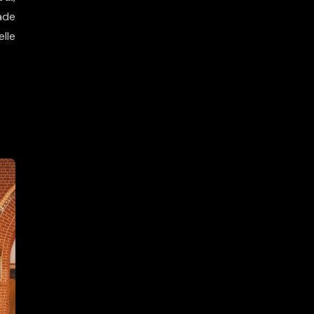
ade
lle