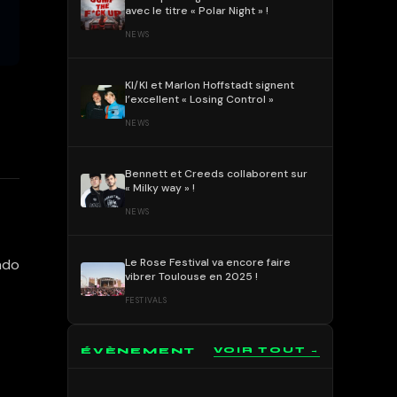
avec le titre « Polar Night » !
NEWS
KI/KI et Marlon Hoffstadt signent
l’excellent « Losing Control »
NEWS
Bennett et Creeds collaborent sur
« Milky way » !
NEWS
Le Rose Festival va encore faire
ndo
vibrer Toulouse en 2025 !
FESTIVALS
ÉVÈNEMENT
VOIR TOUT →