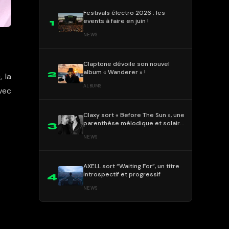
Festivals électro 2026 : les
events à faire en juin !
1
NEWS
Claptone dévoile son nouvel
album « Wanderer » !
2
, la
ALBUMS
vec
Claxy sort « Before The Sun », une
parenthèse mélodique et solaire
3
!
NEWS
AXELL sort “Waiting For”, un titre
introspectif et progressif
4
NEWS