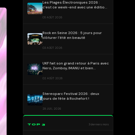
Les Plages Électroniques 2026 :
c’est ce week-end avec une édition
déjà emblématique !
05 AOÛT 2026
Rock en Seine 2026 : 5 jours pour
clôturer l’été en beauté
03 AOÛT 2026
UKF fait son grand retour à Paris avec
Nero, Zomboy, IMANU et bien
d’autres !
02 AOÛT 2026
Stereoparc Festival 2026 : deux
jours de fête à Rochefort !
29 JUIL 2026
TOP 3
3 derniers mois