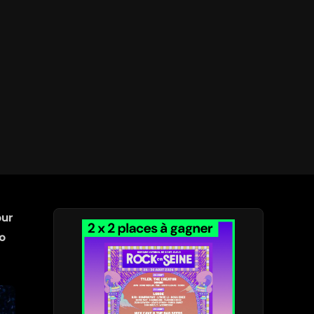
our
ro