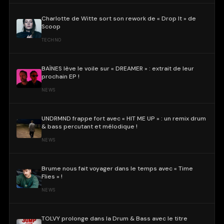
Charlotte de Witte sort son rework de « Drop It » de
Scoop
TECHNO
BAÏNES lève le voile sur « DREAMER » : extrait de leur
prochain EP !
NEWS
UNDRMND frappe fort avec « HIT ME UP » : un remix drum
& bass percutant et mélodique !
NEWS
Brume nous fait voyager dans le temps avec « Time
Flies » !
NEWS
TOLVY prolonge dans la Drum & Bass avec le titre