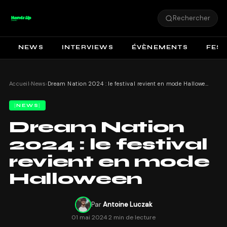
Rechercher
NEWS
INTERVIEWS
ÉVÈNEMENTS
FEST
Accueil
›
News
›
Dream Nation 2024 : le festival revient en mode Halloween
NEWS
Dream Nation
2024 : le festival
revient en mode
Halloween
Par
Antoine Luczak
01 mai 2024
·
2 min de lecture