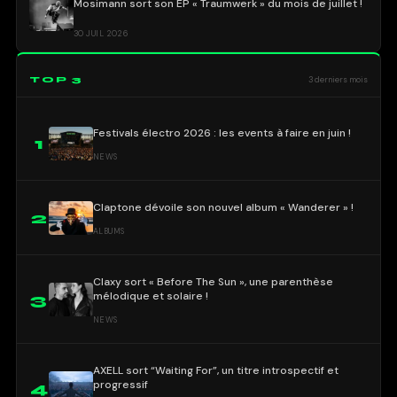
Mosimann sort son EP « Traumwerk » du mois de juillet !
30 JUIL 2026
TOP 3
3 derniers mois
Festivals électro 2026 : les events à faire en juin !
1
NEWS
Claptone dévoile son nouvel album « Wanderer » !
2
ALBUMS
Claxy sort « Before The Sun », une parenthèse
mélodique et solaire !
3
NEWS
AXELL sort “Waiting For”, un titre introspectif et
progressif
4