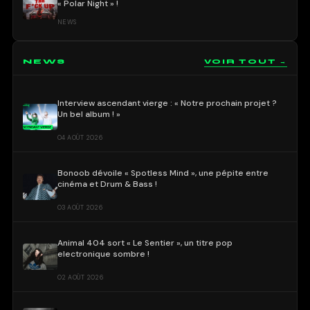
« Polar Night » !
NEWS
NEWS
VOIR TOUT →
Interview ascendant vierge : « Notre prochain projet ?
Un bel album ! »
04 AOÛT 2026
Bonoob dévoile « Spotless Mind », une pépite entre
cinéma et Drum & Bass !
03 AOÛT 2026
Animal 404 sort « Le Sentier », un titre pop
electronique sombre !
02 AOÛT 2026