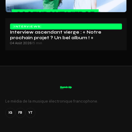
INTERVIEWS
Interview ascendant vierge : « Notre
prochain projet ? Un bel album ! »
04 Août 2026
15 min
Le média de la musique électronique francophone.
IG
FB
YT