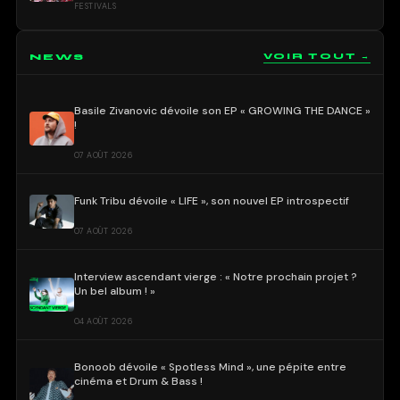
FESTIVALS
NEWS
VOIR TOUT →
Basile Zivanovic dévoile son EP « GROWING THE DANCE »
!
07 AOÛT 2026
Funk Tribu dévoile « LIFE », son nouvel EP introspectif
07 AOÛT 2026
Interview ascendant vierge : « Notre prochain projet ?
Un bel album ! »
04 AOÛT 2026
Bonoob dévoile « Spotless Mind », une pépite entre
cinéma et Drum & Bass !