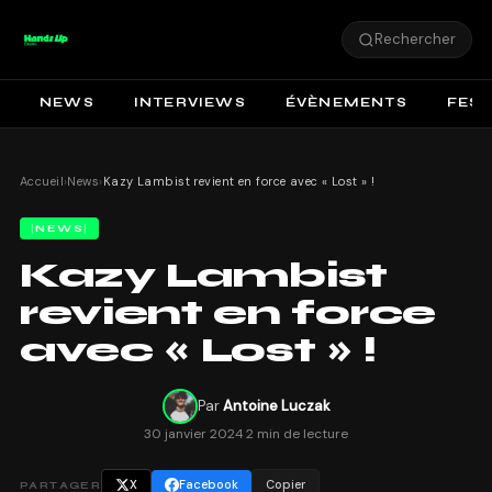
Rechercher
NEWS
INTERVIEWS
ÉVÈNEMENTS
FEST
Accueil
›
News
›
Kazy Lambist revient en force avec « Lost » !
NEWS
Kazy Lambist
revient en force
avec « Lost » !
Par
Antoine Luczak
30 janvier 2024
·
2 min de lecture
X
Facebook
Copier
PARTAGER