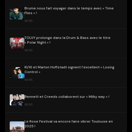
Brume nous fait voyager dans le temps avec « Time
Flies » !
NEWS
TOLVY prolonge dans la Drum & Bass avec le titre
« Polar Night » !
NEWS
KI/KI et Marlon Hoffstadt signent l’excellent « Losing
Control »
NEWS
Bennett et Creeds collaborent sur « Milky way » !
NEWS
Le Rose Festival va encore faire vibrer Toulouse en
2025 !