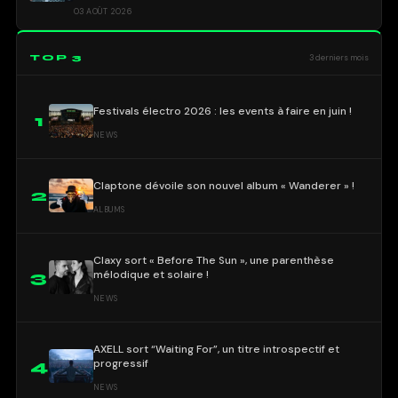
03 AOÛT 2026
TOP 3
3 derniers mois
Festivals électro 2026 : les events à faire en juin !
1
NEWS
Claptone dévoile son nouvel album « Wanderer » !
2
ALBUMS
Claxy sort « Before The Sun », une parenthèse
mélodique et solaire !
3
NEWS
AXELL sort “Waiting For”, un titre introspectif et
progressif
4
NEWS