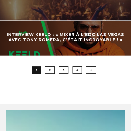
INTERVIEW KEELD : « MIXER À L’EDC LAS VEGAS
AVEC TONY ROMERA, C’ÉTAIT INCROYABLE ! »
1
2
3
4