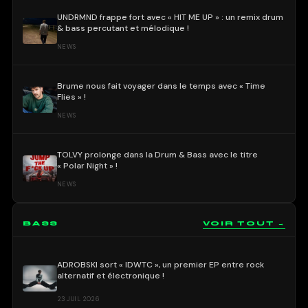
UNDRMND frappe fort avec « HIT ME UP » : un remix drum
& bass percutant et mélodique !
NEWS
Brume nous fait voyager dans le temps avec « Time
Flies » !
NEWS
TOLVY prolonge dans la Drum & Bass avec le titre
« Polar Night » !
NEWS
BASS
VOIR TOUT →
ADROBSKI sort « IDWTC », un premier EP entre rock
alternatif et électronique !
23 JUIL 2026