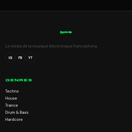
Le média de la musique électronique francophone.
IG
FB
YT
GENRES
Techno
House
Trance
Drum & Bass
Hardcore