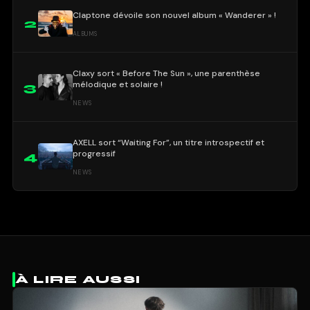
Claptone dévoile son nouvel album « Wanderer » !
2
ALBUMS
Claxy sort « Before The Sun », une parenthèse
mélodique et solaire !
3
NEWS
AXELL sort “Waiting For”, un titre introspectif et
progressif
4
NEWS
À LIRE AUSSI