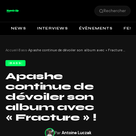
Rechercher
NEWS
INTERVIEWS
ÉVÈNEMENTS
FEST
Accueil
›
Bass
›
Apashe continue de dévoiler son album avec « Fracture » !
BASS
Apashe
continue de
dévoiler son
album avec
« Fracture » !
Par
Antoine Luczak