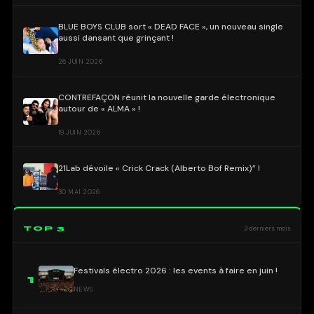
BLUE BOYS CLUB sort « DEAD FACE », un nouveau single
aussi dansant que grinçant !
26 JUIN 2026
CONTREFAÇON réunit la nouvelle garde électronique
autour de « ALMA » !
19 JUIN 2026
21Lab dévoile « Crick Crack (Alberto Bof Remix)” !
30 MAI 2026
TOP 3
3 derniers mois
Festivals électro 2026 : les events à faire en juin !
1
NEWS