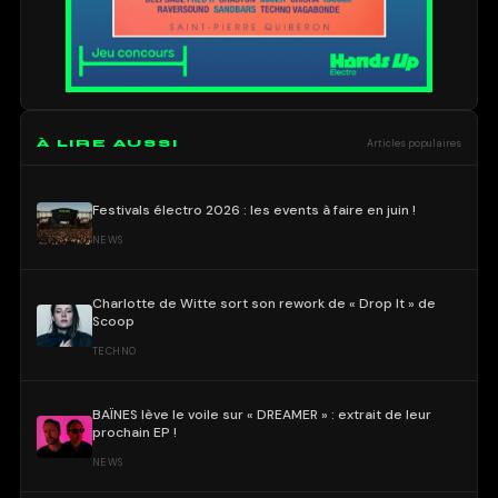
À LIRE AUSSI
Articles populaires
Festivals électro 2026 : les events à faire en juin !
NEWS
Charlotte de Witte sort son rework de « Drop It » de
Scoop
TECHNO
BAÏNES lève le voile sur « DREAMER » : extrait de leur
prochain EP !
NEWS