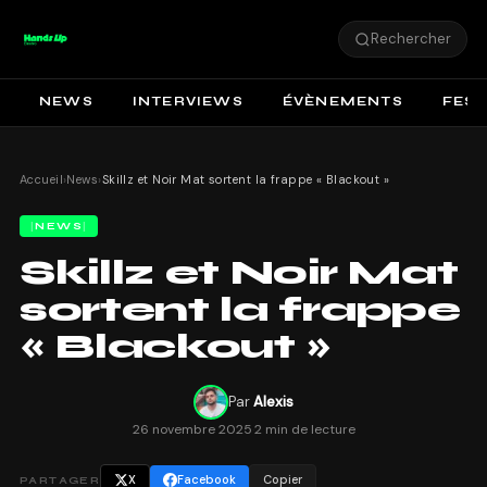
Rechercher
NEWS
INTERVIEWS
ÉVÈNEMENTS
FEST
Accueil
›
News
›
Skillz et Noir Mat sortent la frappe « Blackout »
NEWS
Skillz et Noir Mat
sortent la frappe
« Blackout »
Par
Alexis
26 novembre 2025
·
2 min de lecture
X
Facebook
Copier
PARTAGER