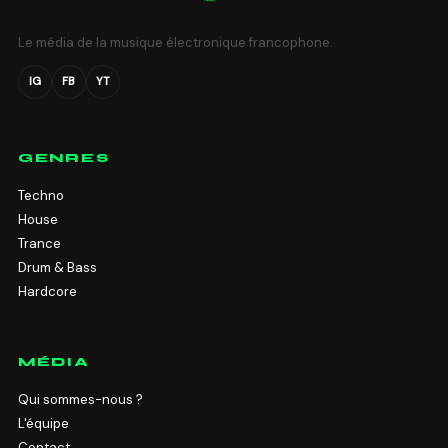
Le média de la musique électronique francophone.
IG
FB
YT
GENRES
Techno
House
Trance
Drum & Bass
Hardcore
MÉDIA
Qui sommes-nous ?
L'équipe
Contact