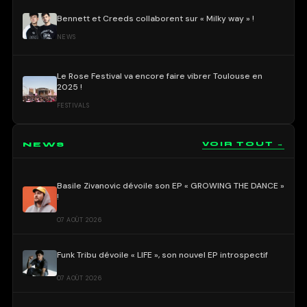
Bennett et Creeds collaborent sur « Milky way » !
NEWS
Le Rose Festival va encore faire vibrer Toulouse en
2025 !
FESTIVALS
NEWS
VOIR TOUT →
Basile Zivanovic dévoile son EP « GROWING THE DANCE »
!
07 AOÛT 2026
Funk Tribu dévoile « LIFE », son nouvel EP introspectif
07 AOÛT 2026