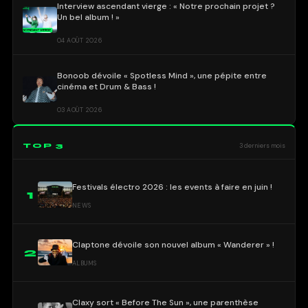
Interview ascendant vierge : « Notre prochain projet ?
Un bel album ! »
04 AOÛT 2026
Bonoob dévoile « Spotless Mind », une pépite entre
cinéma et Drum & Bass !
03 AOÛT 2026
TOP 3
3 derniers mois
Festivals électro 2026 : les events à faire en juin !
1
NEWS
Claptone dévoile son nouvel album « Wanderer » !
2
ALBUMS
Claxy sort « Before The Sun », une parenthèse