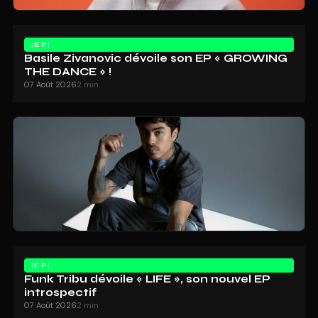
EP
Basile Zivanovic dévoile son EP « GROWING
THE DANCE » !
07 Août 2026
2 min
EP
Funk Tribu dévoile « LIFE », son nouvel EP
introspectif
07 Août 2026
2 min