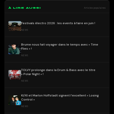
À LIRE AUSSI
Articles populaires
Festivals électro 2026 : les events à faire en juin !
NEWS
Brume nous fait voyager dans le temps avec « Time
Flies » !
NEWS
TOLVY prolonge dans la Drum & Bass avec le titre
« Polar Night » !
NEWS
KI/KI et Marlon Hoffstadt signent l’excellent « Losing
Control »
NEWS