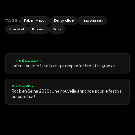
Faban Mazur
Kenty clide
max wassen
TAGS :
Noir Mat
Pokeyz
Skillz
← PRÉCÉDENT
Lalzin sort son 1er album qui respire la fête et le groove
SUIVANT →
Rock en Seine 2026 : Une nouvelle annonce pour le festival
aujourd’hui !