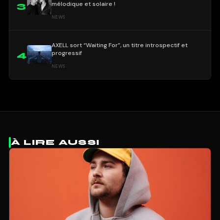
mélodique et solaire !
3
NEWS
AXELL sort “Waiting For”, un titre introspectif et
progressif
4
NEWS
À LIRE AUSSI