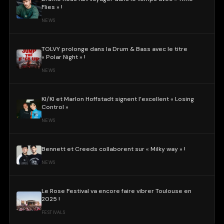
Flies » !
NEWS
TOLVY prolonge dans la Drum & Bass avec le titre
« Polar Night » !
NEWS
KI/KI et Marlon Hoffstadt signent l’excellent « Losing
Control »
NEWS
Bennett et Creeds collaborent sur « Milky way » !
NEWS
Le Rose Festival va encore faire vibrer Toulouse en
2025 !
FESTIVALS