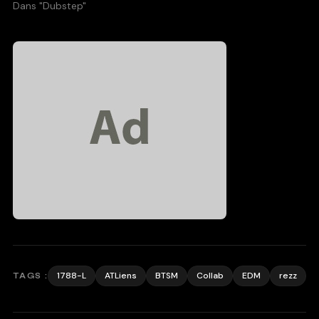
Dans "Dubstep"
1788-L
ATLiens
BTSM
Collab
EDM
rezz
TAGS :