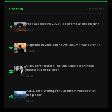
TOP 3
3 derniers mois
Festivals électro 2026 : les events à faire en juin !
1
NEWS
Claptone dévoile son nouvel album « Wanderer » !
2
ALBUMS
Claxy sort « Before The Sun », une parenthèse
mélodique et solaire !
3
NEWS
AXELL sort “Waiting For”, un titre introspectif et
progressif
4
NEWS