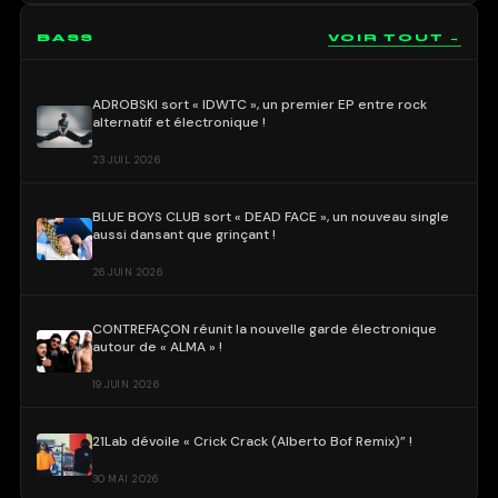
BASS
VOIR TOUT →
ADROBSKI sort « IDWTC », un premier EP entre rock
alternatif et électronique !
23 JUIL 2026
BLUE BOYS CLUB sort « DEAD FACE », un nouveau single
aussi dansant que grinçant !
26 JUIN 2026
CONTREFAÇON réunit la nouvelle garde électronique
autour de « ALMA » !
19 JUIN 2026
21Lab dévoile « Crick Crack (Alberto Bof Remix)” !
30 MAI 2026