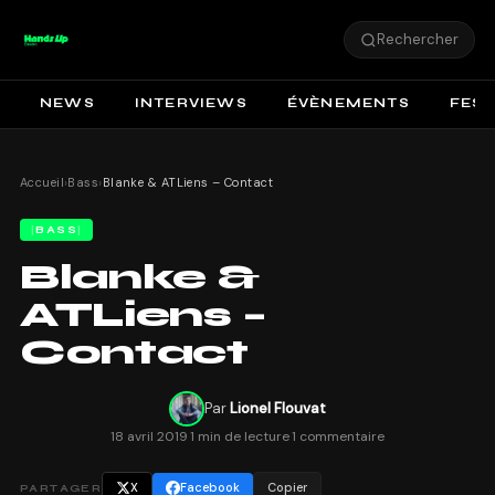
Rechercher
NEWS
INTERVIEWS
ÉVÈNEMENTS
FEST
Accueil
›
Bass
›
Blanke & ATLiens – Contact
BASS
Blanke &
ATLiens –
Contact
Par
Lionel Flouvat
18 avril 2019
·
1 min de lecture
·
1 commentaire
X
Facebook
Copier
PARTAGER