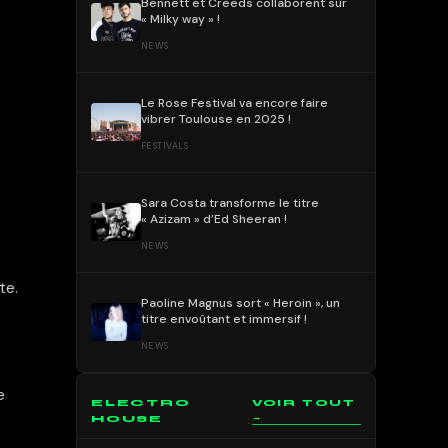
Bennett et Creeds collaborent sur
« Milky way » !
NEWS
Le Rose Festival va encore faire
vibrer Toulouse en 2025 !
FESTIVALS
Sara Costa transforme le titre
« Azizam » d’Ed Sheeran !
NEWS
te.
Paoline Magnus sort « Heroin », un
titre envoûtant et immersif !
NEWS
e
ELECTRO
VOIR TOUT
→
HOUSE