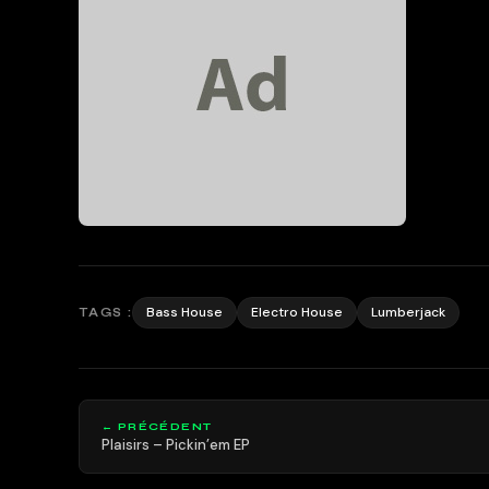
Bass House
Electro House
Lumberjack
TAGS :
← PRÉCÉDENT
Plaisirs – Pickin’em EP