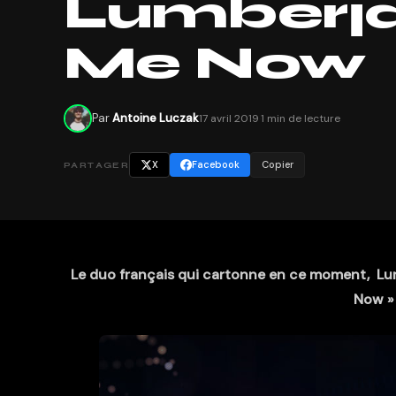
Lumberja
Me Now
Par
Antoine Luczak
17 avril 2019
·
1 min de lecture
X
Facebook
Copier
PARTAGER
Le duo français qui cartonne en ce moment, Lu
Now »