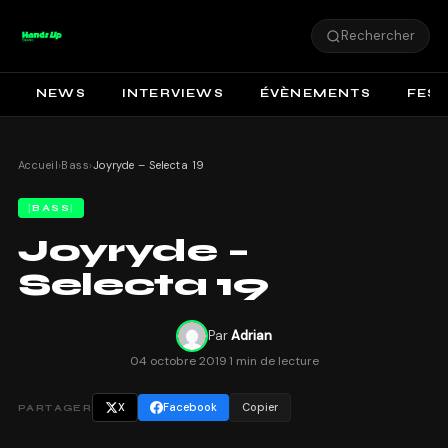
Rechercher
NEWS
INTERVIEWS
ÉVÈNEMENTS
FEST
Accueil
›
Bass
›
Joyryde – Selecta 19
BASS
Joyryde –
Selecta 19
Par
Adrian
04 octobre 2019
·
1 min de lecture
X
Facebook
Copier
PARTAGER