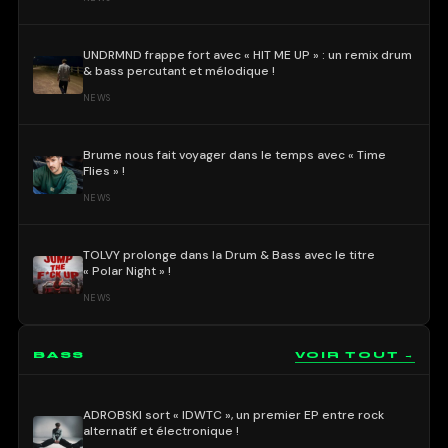
UNDRMND frappe fort avec « HIT ME UP » : un remix drum
& bass percutant et mélodique !
NEWS
Brume nous fait voyager dans le temps avec « Time
Flies » !
NEWS
TOLVY prolonge dans la Drum & Bass avec le titre
« Polar Night » !
NEWS
BASS
VOIR TOUT →
ADROBSKI sort « IDWTC », un premier EP entre rock
alternatif et électronique !