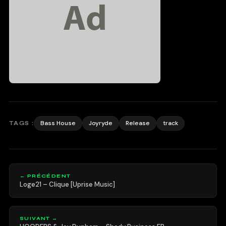
Bass House
Joyryde
Release
track
TAGS :
← PRÉCÉDENT
Loge21 – Clique [Uprise Music]
SUIVANT →