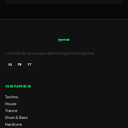
Le média de la musique électronique francophone.
IG
FB
YT
GENRES
Techno
House
Trance
Drum & Bass
Hardcore