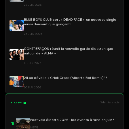
23 JUIL 2026
BLUE BOYS CLUB sort « DEAD FACE », un nouveau single
aussi dansant que grinçant !
26 JUIN 2026
CONTREFAÇON réunit la nouvelle garde électronique
autour de « ALMA » !
19 JUIN 2026
21Lab dévoile « Crick Crack (Alberto Bof Remix)” !
30 MAI 2026
TOP 3
3 derniers mois
Festivals électro 2026 : les events à faire en juin !
1
NEWS