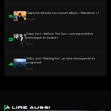
Claptone dévoile son nouvel album « Wanderer » !
2
ALBUMS
Claxy sort « Before The Sun », une parenthèse
mélodique et solaire !
3
NEWS
AXELL sort “Waiting For”, un titre introspectif et
progressif
4
NEWS
À LIRE AUSSI