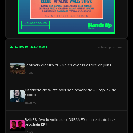
À LIRE AUSSI
Articles populaires
Festivals électro 2026 : les events à faire en juin !
NEWS
Charlotte de Witte sort son rework de « Drop It » de
Scoop
TECHNO
BAÏNES lève le voile sur « DREAMER » : extrait de leur
prochain EP !
NEWS