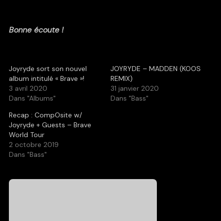
Bonne écoute !
Joyryde sort son nouvel
JOYRYDE – MADDEN (KOOS
album intitulé « Brave »!
REMIX)
3 avril 2020
31 janvier 2020
Dans "Albums"
Dans "Bass"
Recap : CompOsite w/
Joyryde + Guests – Brave
World Tour
2 octobre 2019
Dans "Bass"