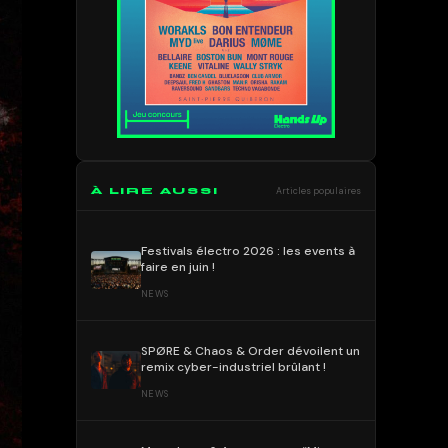
À LIRE AUSSI
Articles populaires
Festivals électro 2026 : les events à
faire en juin !
NEWS
SPØRE & Chaos & Order dévoilent un
remix cyber-industriel brûlant !
NEWS