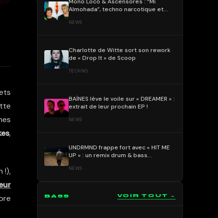
Mono Loco & Ascensores : “Mi
Almohada”, techno narcotique et
rock sous tension
NEWS
Charlotte de Witte sort son rework
de « Drop It » de Scoop
TECHNO
jets
BAÏNES lève le voile sur « DREAMER » :
tte
extrait de leur prochain EP !
nes
NEWS
kes
,
UNDRMND frappe fort avec « HIT ME
UP » : un remix drum & bass
percutant et mélodique !
NEWS
 !),
eur
BASS
VOIR TOUT →
core