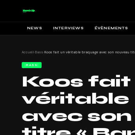
NEWS
INTERVIEWS
ÉVÈNEMENTS
Accueil
›
Bass
›
BASS
Koos fait
véritabl
avec son
titre « Ban