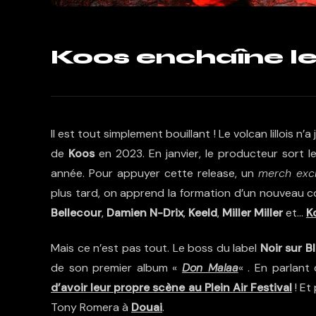
Koos enchaîne les
Il est tout simplement bouillant ! Le volcan lillois n
de
Koos
en 2023. En janvier, le producteur sort 
année. Pour appuyer cette release, un
merch excl
plus tard, on apprend la formation d’un nouveau col
Bellecour
,
Damien N-Drix
,
Keeld
,
Miller Miller
et…
K
Mais ce n’est pas tout. Le boss du label
Noir sur B
de son premier album «
Don Malaa
« . En parlant
d’avoir leur propre scène au Plein Air Festival
! Et
Tony Romera à
Douai
.