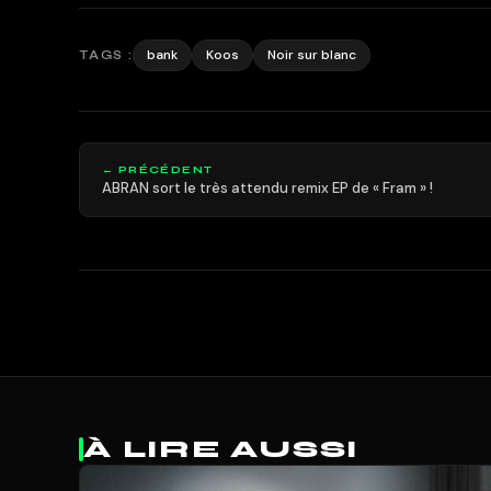
bank
Koos
Noir sur blanc
TAGS :
← PRÉCÉDENT
ABRAN sort le très attendu remix EP de « Fram » !
À LIRE AUSSI