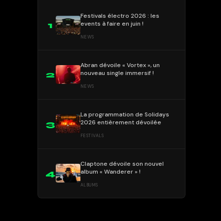
Festivals électro 2026 : les
events à faire en juin !
1
NEWS
Abran dévoile « Vortex », un
nouveau single immersif !
2
NEWS
La programmation de Solidays
2026 entièrement dévoilée
3
FESTIVALS
Claptone dévoile son nouvel
album « Wanderer » !
4
ALBUMS