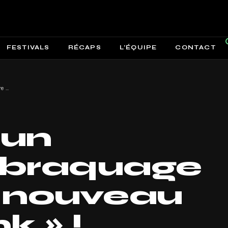
FESTIVALS
RÉCAPS
L’ÉQUIPE
CONTACT
Koos fait un véritable braquage avec son nouveau titre « Bank » !
 un
e braquage
 nouveau
k » !