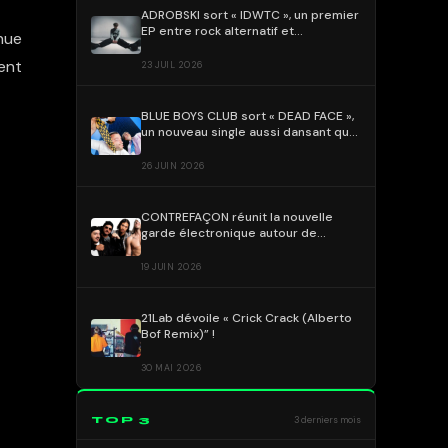
ADROBSKI sort « IDWTC », un premier
EP entre rock alternatif et
inue
électronique !
ent
23 JUIL 2026
BLUE BOYS CLUB sort « DEAD FACE »,
un nouveau single aussi dansant que
grinçant !
26 JUIN 2026
CONTREFAÇON réunit la nouvelle
garde électronique autour de
« ALMA » !
19 JUIN 2026
21Lab dévoile « Crick Crack (Alberto
Bof Remix)” !
30 MAI 2026
TOP 3
3 derniers mois