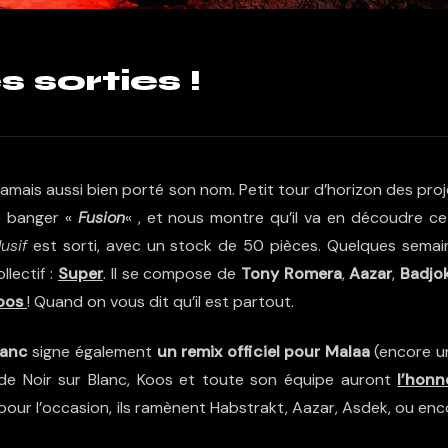
 sorties !
’a jamais aussi bien porté son nom. Petit tour d’horizon des pro
le banger «
Fusion
« , et nous montre qu’il va en découdre ce
usif
est sorti, avec un stock de 50 pièces. Quelques semai
lectif :
Super
. Il se compose de
Tony Romera
,
Aazar
,
Badjo
oos
! Quand on vous dit qu’il est partout.
lanc
signe également
un remix officiel pour Malaa
(encore un
 de Noir sur Blanc, Koos et toute son équipe auront
l’honn
 pour l’occasion, ils ramènent Habstrakt, Aazar, Asdek, ou en