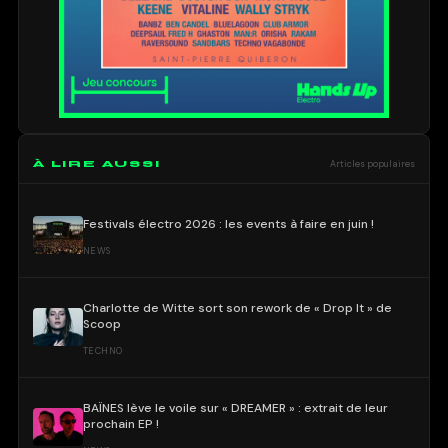
À LIRE AUSSI
Articles populaires
Festivals électro 2026 : les events à faire en juin !
NEWS
Charlotte de Witte sort son rework de « Drop It » de
Scoop
TECHNO
BAÏNES lève le voile sur « DREAMER » : extrait de leur
prochain EP !