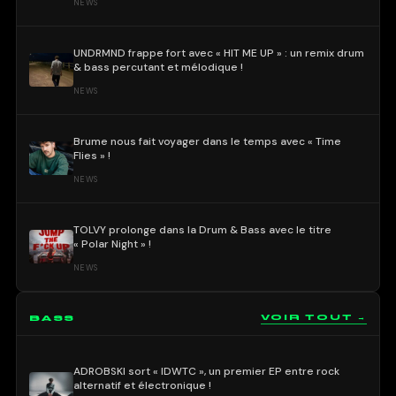
NEWS
UNDRMND frappe fort avec « HIT ME UP » : un remix drum
& bass percutant et mélodique !
NEWS
Brume nous fait voyager dans le temps avec « Time
Flies » !
NEWS
TOLVY prolonge dans la Drum & Bass avec le titre
« Polar Night » !
NEWS
BASS
VOIR TOUT →
ADROBSKI sort « IDWTC », un premier EP entre rock
alternatif et électronique !