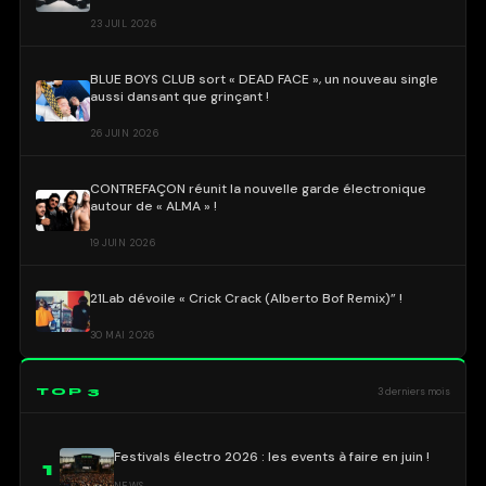
23 JUIL 2026
BLUE BOYS CLUB sort « DEAD FACE », un nouveau single
aussi dansant que grinçant !
26 JUIN 2026
CONTREFAÇON réunit la nouvelle garde électronique
autour de « ALMA » !
19 JUIN 2026
21Lab dévoile « Crick Crack (Alberto Bof Remix)” !
30 MAI 2026
TOP 3
3 derniers mois
Festivals électro 2026 : les events à faire en juin !
1
NEWS