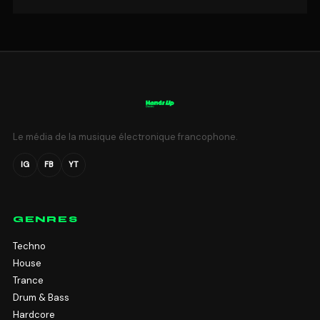
Le média de la musique électronique francophone.
IG
FB
YT
GENRES
Techno
House
Trance
Drum & Bass
Hardcore