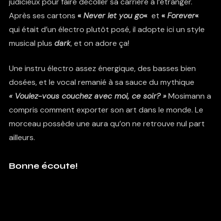
judicieux pour faire décoller sa carrière à l’étranger.
Après ses cartons
«
Never let you go
«
et
«
Forever
«
qui était d’un électro plutôt posé, il adopte ici un style
musical plus
dark
, et on adore ça!
Une instru électro assez énergique, des basses bien
dosées, et le vocal remanié à sa sauce du mythique
« Voulez-vous couchez avec moi, ce soir? »
Mosimann a
compris comment exporter son art dans le monde. Le
morceau possède une aura qu’on ne retrouve nul part
ailleurs.
Bonne écoute!