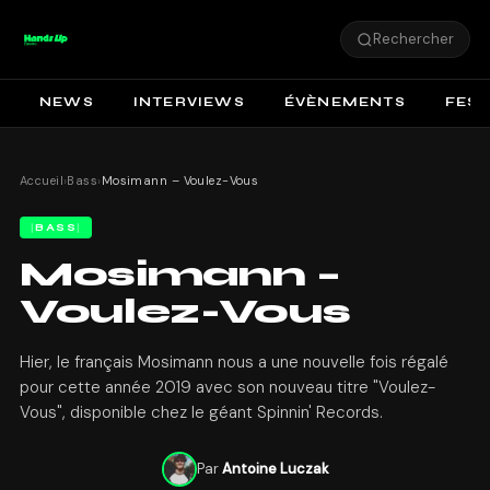
Rechercher
NEWS
INTERVIEWS
ÉVÈNEMENTS
FEST
Accueil
›
Bass
›
Mosimann – Voulez-Vous
BASS
Mosimann –
Voulez-Vous
Hier, le français Mosimann nous a une nouvelle fois régalé
pour cette année 2019 avec son nouveau titre "Voulez-
Vous", disponible chez le géant Spinnin' Records.
Par
Antoine Luczak