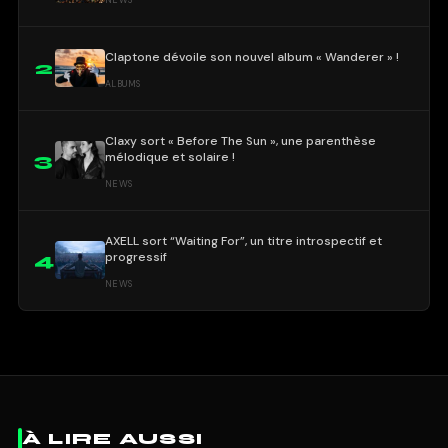
Claptone dévoile son nouvel album « Wanderer » !
2
ALBUMS
Claxy sort « Before The Sun », une parenthèse
mélodique et solaire !
3
NEWS
AXELL sort “Waiting For”, un titre introspectif et
progressif
4
NEWS
À LIRE AUSSI