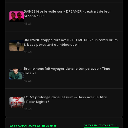
BAÏNES lève le voile sur « DREAMER » : extrait de leur
prochain EP !
NEWS
UNDRMND frappe fort avec « HIT ME UP » : un remix drum
& bass percutant et mélodique !
NEWS
Brume nous fait voyager dans le temps avec « Time
Flies » !
NEWS
TOLVY prolonge dans la Drum & Bass avec le titre
« Polar Night » !
NEWS
DRUM AND BASS
VOIR TOUT →