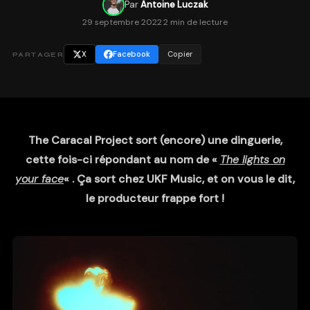
Par
Antoine Luczak
29 septembre 2022
·
2 min de lecture
X
Facebook
Copier
PARTAGER
The Caracal Project sort (encore) une dinguerie,
cette fois-ci répondant au nom de «
The lights on
your face
« . Ça sort chez UKF Music, et on vous le dit,
le producteur frappe fort !