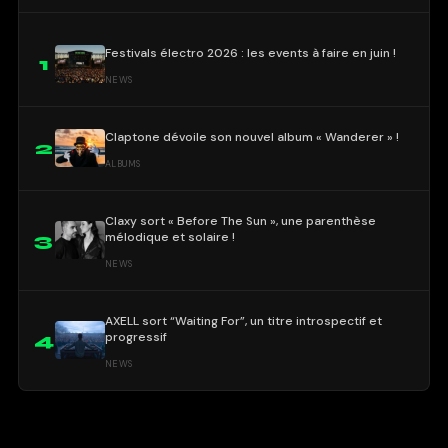
Festivals électro 2026 : les events à faire en juin !
1
NEWS
Claptone dévoile son nouvel album « Wanderer » !
2
ALBUMS
Claxy sort « Before The Sun », une parenthèse
mélodique et solaire !
3
NEWS
AXELL sort “Waiting For”, un titre introspectif et
progressif
4
NEWS