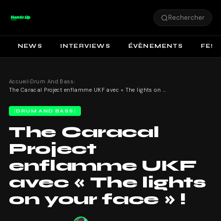
Rechercher
NEWS
INTERVIEWS
ÉVÈNEMENTS
FEST
Accueil
›
Drum And Bass
›
The Caracal Project enflamme UKF avec « The lights on your face » !
DRUM AND BASS
The Caracal
Project
enflamme UKF
avec « The lights
on your face » !