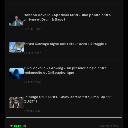
Bonoob dévoile « Spotless Mind », une pépite entre
cinéma et Drum & Bass !
03 AOÛT 2026
Enfant Sauvage signe son retour avec « Struggle » !
23 JUIL 2026
Yukaï dévoile « Growing », un premier single entre
mélancolie et DnBeuphorique
22 MAI 2026
Le belge UNLEASHED CRXW sort le titre jump-up “BE
QUIET” !
16 MAI 2026
TOP 3
3 derniers mois