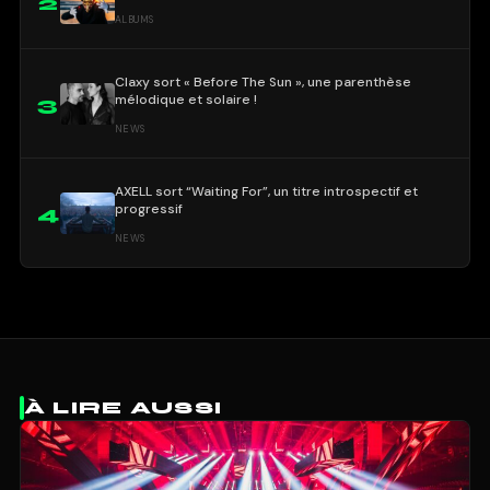
2
ALBUMS
Claxy sort « Before The Sun », une parenthèse
mélodique et solaire !
3
NEWS
AXELL sort “Waiting For”, un titre introspectif et
progressif
4
NEWS
À LIRE AUSSI