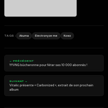
Akuma
Electronyze me
Kowz
TAGS :
← PRÉCÉDENT
YYVNG bûcheronne pour fêter ses 10 000 abonnés !
SUIVANT →
Vitalic présente « Carbonized », extrait de son prochain
album