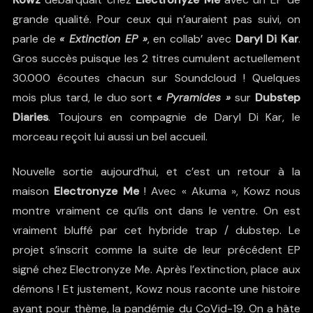
grande qualité. Pour ceux qui n’auraient pas suivi, on
parle de
« Extinction EP »
, en collab’ avec
Daryl Di Kar
.
Gros succès puisque les 2 titres cumulent actuellement
30.000 écoutes chacun sur Soundcloud ! Quelques
mois plus tard, le duo sort
« Pyramides »
sur
Dubstep
Diaries
. Toujours en compagnie de Daryl Di Kar, le
morceau reçoit lui aussi un bel accueil.
Nouvelle sortie aujourd’hui, et c’est un retour à la
maison
Electronyze Me
! Avec « Akuma », Kowz nous
montre vraiment ce qu’ils ont dans le ventre. On est
vraiment bluffé par cet hybride trap / dubstep. Le
projet s’inscrit comme la suite de leur précédent EP
signé chez Electronyze Me. Après l’extinction, place aux
démons ! Et justement, Kowz nous raconte une histoire
ayant pour thème, la pandémie du CoVid-19. On a hâte