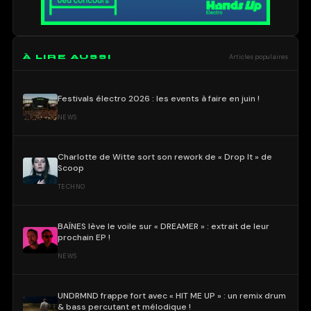
À LIRE AUSSI
Articles populaires
Festivals électro 2026 : les events à faire en juin !
NEWS
Charlotte de Witte sort son rework de « Drop It » de
Scoop
TECHNO
BAÏNES lève le voile sur « DREAMER » : extrait de leur
prochain EP !
NEWS
UNDRMND frappe fort avec « HIT ME UP » : un remix drum
& bass percutant et mélodique !