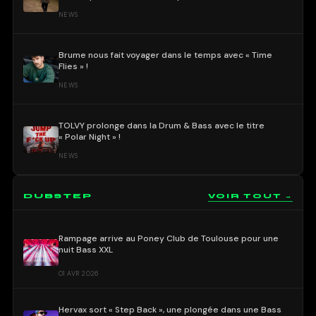
NEWS
Brume nous fait voyager dans le temps avec « Time
Flies » !
NEWS
TOLVY prolonge dans la Drum & Bass avec le titre
« Polar Night » !
NEWS
DUBSTEP
VOIR TOUT →
Rampage arrive au Poney Club de Toulouse pour une
nuit Bass XXL
01 AVR 2026
Hervax sort « Step Back », une plongée dans une Bass