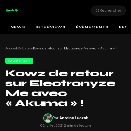
Rechercher
NEWS
INTERVIEWS
ÉVÈNEMENTS
FEST
Accueil
›
Dubstep
›
Kowz de retour sur Electronyze Me avec « Akuma » !
DUBSTEP
Kowz de retour
sur Electronyze
Me avec
« Akuma » !
Par
Antoine Luczak
02 juillet 2021
·
2 min de lecture