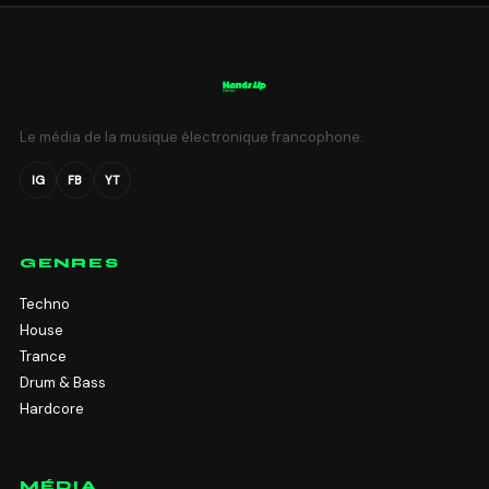
Le média de la musique électronique francophone.
IG
FB
YT
GENRES
Techno
House
Trance
Drum & Bass
Hardcore
MÉDIA