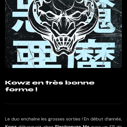
Kowz en très bonne
forme !
Le duo enchaîne les grosses sorties ! En début d’année,
Kowz
débarquait chez
Electronyze Me
avec un EP de