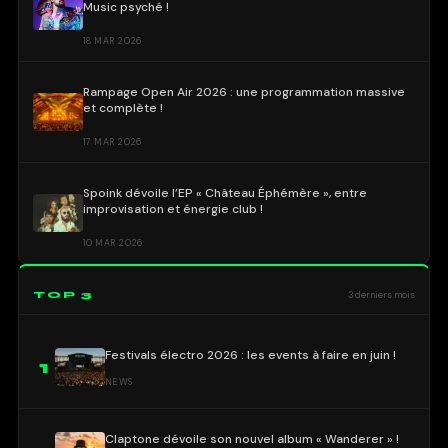
Music psyché !
18 MAR 2026
Rampage Open Air 2026 : une programmation massive
et complète !
17 MAR 2026
Spoink dévoile l’EP « Château Éphémère », entre
improvisation et énergie club !
10 MAR 2026
TOP 3
3 derniers mois
Festivals électro 2026 : les events à faire en juin !
1
NEWS
Claptone dévoile son nouvel album « Wanderer » !