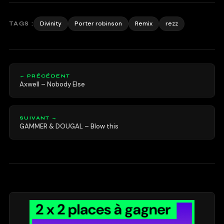
Divinity
Porter robinson
Remix
rezz
TAGS :
← PRÉCÉDENT
Axwell – Nobody Else
SUIVANT →
GAMMER & DOUGAL – Blow this