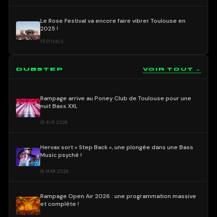
Le Rose Festival va encore faire vibrer Toulouse en
2025 !
FESTIVALS
DUBSTEP
VOIR TOUT →
Rampage arrive au Poney Club de Toulouse pour une
nuit Bass XXL
01 AVR 2026
Hervax sort « Step Back », une plongée dans une Bass
Music psyché !
18 MAR 2026
Rampage Open Air 2026 : une programmation massive
et complète !