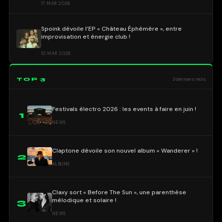
17 MAR 2026
Spoink dévoile l’EP « Château Éphémère », entre
improvisation et énergie club !
10 MAR 2026
TOP 3
3 derniers mois
Festivals électro 2026 : les events à faire en juin !
1
NEWS
Claptone dévoile son nouvel album « Wanderer » !
2
ALBUMS
Claxy sort « Before The Sun », une parenthèse
mélodique et solaire !
3
NEWS