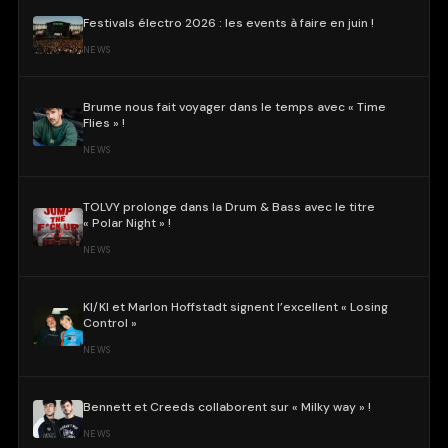
Festivals électro 2026 : les events à faire en juin !
NEWS
Brume nous fait voyager dans le temps avec « Time
Flies » !
NEWS
TOLVY prolonge dans la Drum & Bass avec le titre
« Polar Night » !
NEWS
KI/KI et Marlon Hoffstadt signent l’excellent « Losing
Control »
NEWS
Bennett et Creeds collaborent sur « Milky way » !
NEWS