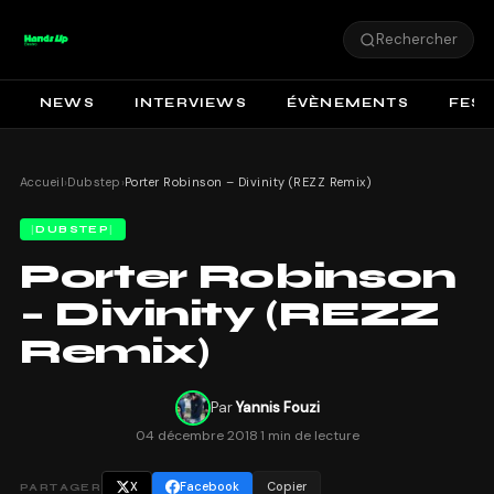
Rechercher
NEWS
INTERVIEWS
ÉVÈNEMENTS
FEST
Accueil
›
Dubstep
›
Porter Robinson – Divinity (REZZ Remix)
DUBSTEP
Porter Robinson
– Divinity (REZZ
Remix)
Par
Yannis Fouzi
04 décembre 2018
·
1 min de lecture
X
Facebook
Copier
PARTAGER