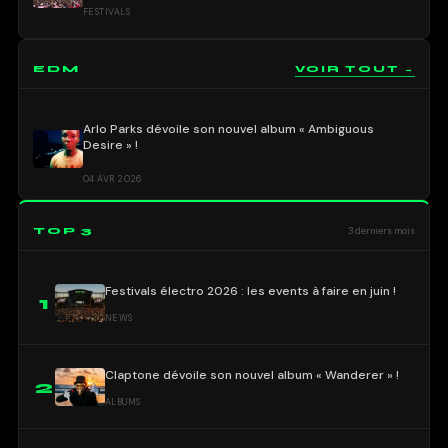
FESTIVALS
EDM
VOIR TOUT →
Arlo Parks dévoile son nouvel album « Ambiguous
Desire » !
04 AVR 2026
TOP 3
3 derniers mois
Festivals électro 2026 : les events à faire en juin !
1
NEWS
Claptone dévoile son nouvel album « Wanderer » !
2
ALBUMS