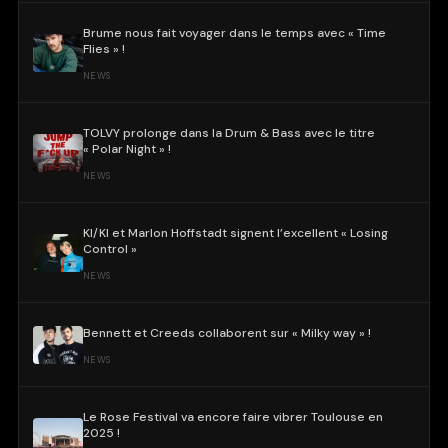
Brume nous fait voyager dans le temps avec « Time
Flies » !
NEWS
TOLVY prolonge dans la Drum & Bass avec le titre
« Polar Night » !
NEWS
KI/KI et Marlon Hoffstadt signent l’excellent « Losing
Control »
NEWS
Bennett et Creeds collaborent sur « Milky way » !
NEWS
Le Rose Festival va encore faire vibrer Toulouse en
2025 !