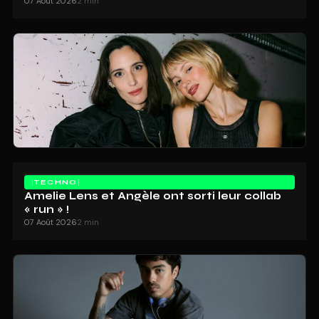
07 Août 2026
2 min
TECHNO
Amelie Lens et Angèle ont sorti leur collab
« run » !
07 Août 2026
2 min