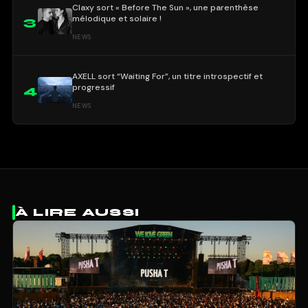
Claxy sort « Before The Sun », une parenthèse
mélodique et solaire !
3
NEWS
AXELL sort “Waiting For”, un titre introspectif et
progressif
4
NEWS
À LIRE AUSSI