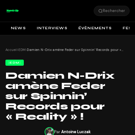
Rechercher
NEWS
INTERVIEWS
ÉVÈNEMENTS
FEST
Accueil
›
EDM
›
Damien N-Drix amène Feder sur Spinnin’ Records pour « Reality » !
EDM
Damien N-Drix
amène Feder
sur Spinnin’
Records pour
« Reality » !
Par
Antoine Luczak