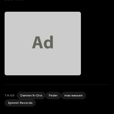
Damien N-Drix
Feder
max wassen
TAGS :
Spinnin' Records