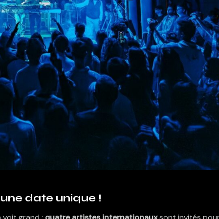
 une date unique !
n voit grand :
quatre artistes internationaux
sont invités pou