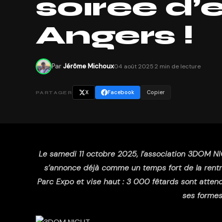
soirée d’
Angers !
Par
Jérôme Michoux
04 août 2025
·
2 min de lecture
X
Facebook
Copier
PARTAGER
Le samedi 11 octobre 2025, l’association 3DOM NI
s’annonce déjà comme un temps fort de la rentrée 
Parc Expo et vise haut : 3 000 fêtards sont atten
ses formes