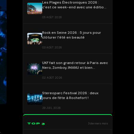
Les Plages Électroniques 2026 :
c’est ce week-end avec une édition
déjà emblématique !
05 AOÛT 2026
Rock en Seine 2026 : 5 jours pour
clôturer l’été en beauté
03 AOÛT 2026
UKF fait son grand retour à Paris avec
Nero, Zomboy, IMANU et bien
d’autres !
02 AOÛT 2026
Stereoparc Festival 2026 : deux
jours de fête à Rochefort !
29 JUIL 2026
TOP 3
3 derniers mois
r