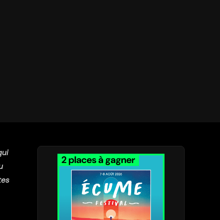
qui
u
tes