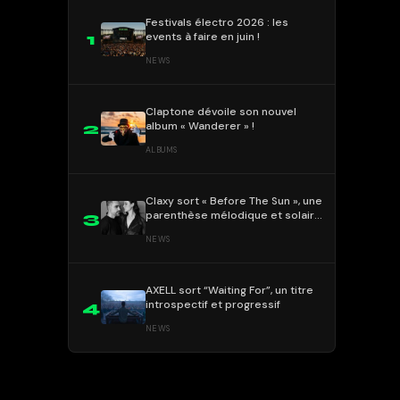
Festivals électro 2026 : les
events à faire en juin !
1
NEWS
Claptone dévoile son nouvel
album « Wanderer » !
2
ALBUMS
Claxy sort « Before The Sun », une
parenthèse mélodique et solaire
3
!
NEWS
AXELL sort “Waiting For”, un titre
introspectif et progressif
4
NEWS