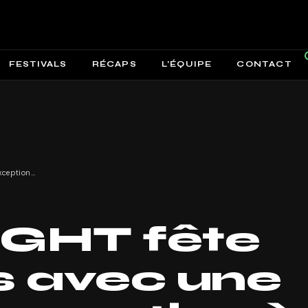
FESTIVALS
RÉCAPS
L’ÉQUIPE
CONTACT
3DOM NIGHT fête ses 10 ans avec une soirée d’exception à Angers !
GHT fête
s avec une