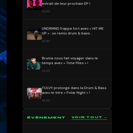
extrait de leur prochain EP !
NEWS
UNDRMND frappe fort avec « HIT ME
UP » : un remix drum & bass
percutant et mélodique !
NEWS
Brume nous fait voyager dans le
temps avec « Time Flies » !
NEWS
TOLVY prolonge dans la Drum & Bass
avec le titre « Polar Night » !
NEWS
ÉVÈNEMENT
VOIR TOUT →