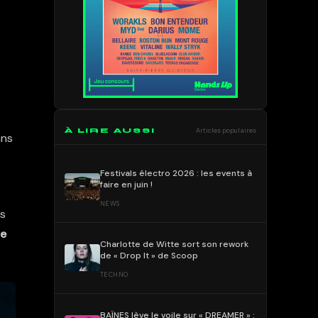
À LIRE AUSSI
Articles populaires
ans
Festivals électro 2026 : les events à
faire en juin !
NEWS
rs
re
Charlotte de Witte sort son rework
de « Drop It » de Scoop
TECHNO
BAÏNES lève le voile sur « DREAMER » :