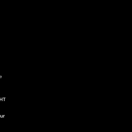
t
e
GHT
ur