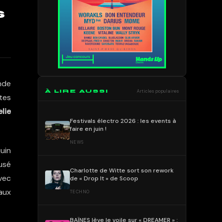
s
onde
À LIRE AUSSI
Articles populaires
stes
lie
Festivals électro 2026 : les events à
faire en juin !
NEWS
juin
fusé
Charlotte de Witte sort son rework
vec
de « Drop It » de Scoop
 aux
TECHNO
BAÏNES lève le voile sur « DREAMER » :