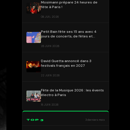
Mosimann prépare 24 heures de
fête à Paris !
08 JUIL 2026
Petit Bain fête ses 15 ans avec 4
jours de concerts, de fêtes et
Brodinski en invité exceptionnel !
26 JUIN 2026
David Guetta annoncé dans 3
festivals français en 2027
22 JUIN 2026
Fête de la Musique 2026 : les évents
électro à Paris
18 JUIN 2026
TOP 3
3 derniers mois