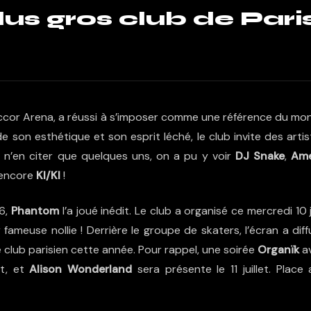
us gros club de Pari
l’Accor Arena, a réussi à s’imposer comme une référence du m
e son esthétique et son esprit léché, le club invite des arti
r n’en citer que quelques uns, on a pu y voir
DJ Snake
,
Ame
encore
KI/KI
!
6,
Phantom
l’a joué inédit. Le club a organisé ce mercredi 10 
 fameuse nollie ! Derrière le groupe de skaters, l’écran a dif
e club parisien cette année. Pour rappel, une soirée
Organïk
a
et, et
Alison Wonderland
sera présente le 11 juillet. Place