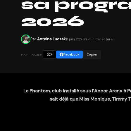
sa prog
2026
Par
Antoine Luczak
11 juin 2026
·
2 min de lecture
X
Facebook
Copier
PARTAGER
Le Phantom, club installé sous l’Accor Arena à P
sait déjà que Miss Monique, Timmy T