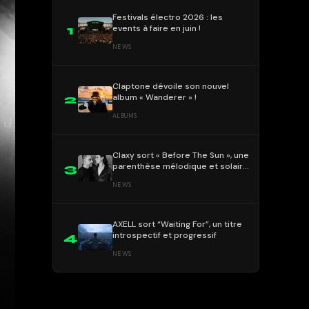
Festivals électro 2026 : les
events à faire en juin !
1
NEWS
Claptone dévoile son nouvel
album « Wanderer » !
2
ALBUMS
Claxy sort « Before The Sun », une
parenthèse mélodique et solaire
3
!
NEWS
AXELL sort “Waiting For”, un titre
introspectif et progressif
4
NEWS