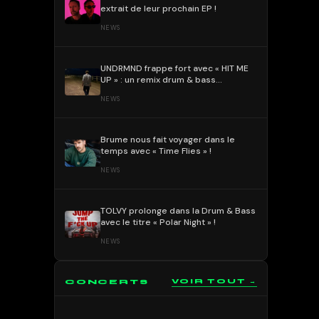
extrait de leur prochain EP !
NEWS
UNDRMND frappe fort avec « HIT ME
UP » : un remix drum & bass
percutant et mélodique !
NEWS
Brume nous fait voyager dans le
temps avec « Time Flies » !
NEWS
TOLVY prolonge dans la Drum & Bass
avec le titre « Polar Night » !
NEWS
CONCERTS
VOIR TOUT →