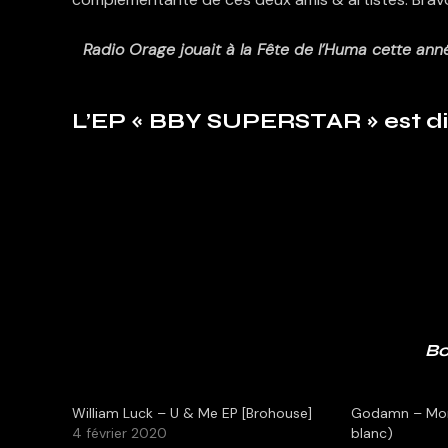
Radio Orage jouait à la Fête de l’Huma cette anné
L’EP « BBY SUPERSTAR » est di
Bo
William Luck – U & Me EP [Brohouse]
Godamn – More
4 février 2020
blanc)