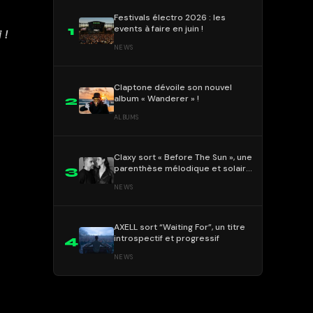
Festivals électro 2026 : les
events à faire en juin !
1
 !
NEWS
Claptone dévoile son nouvel
album « Wanderer » !
2
ALBUMS
Claxy sort « Before The Sun », une
parenthèse mélodique et solaire
3
!
NEWS
AXELL sort “Waiting For”, un titre
introspectif et progressif
4
NEWS