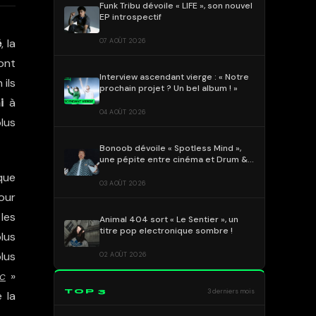
Funk Tribu dévoile « LIFE », son nouvel
EP introspectif
ë
, la
07 AOÛT 2026
ont
Interview ascendant vierge : « Notre
ils
prochain projet ? Un bel album ! »
i
à
04 AOÛT 2026
plus
Bonoob dévoile « Spotless Mind »,
une pépite entre cinéma et Drum &
Bass !
que
03 AOÛT 2026
pour
 les
Animal 404 sort « Le Sentier », un
titre pop electronique sombre !
lus
lus
02 AOÛT 2026
c
»
TOP 3
3 derniers mois
 la