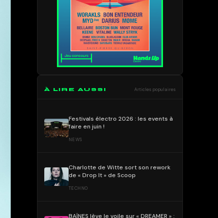
À LIRE AUSSI
Articles populaires
Festivals électro 2026 : les events à
faire en juin !
NEWS
Charlotte de Witte sort son rework
de « Drop It » de Scoop
TECHNO
BAÏNES lève le voile sur « DREAMER » :