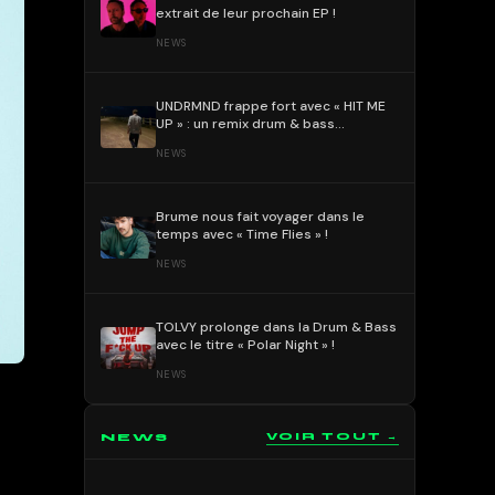
extrait de leur prochain EP !
NEWS
UNDRMND frappe fort avec « HIT ME
UP » : un remix drum & bass
percutant et mélodique !
NEWS
Brume nous fait voyager dans le
temps avec « Time Flies » !
NEWS
TOLVY prolonge dans la Drum & Bass
avec le titre « Polar Night » !
NEWS
NEWS
VOIR TOUT →