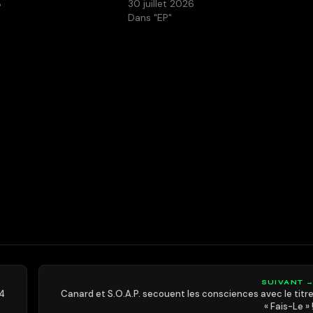
8
30 juillet 2026
Dans "EP"
SUIVANT 
14
Canard et S.O.A.P. secouent les consciences avec le titr
« Fais-Le » 