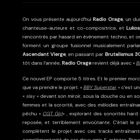
On vous présente aujourd’hui
Radio Orage
, un du
chanteuse-auteure et co-compositrice, et
Lukos
rencontrés par hasard en évènement techno, et ont
forment un groupe fusionnel musicalement parla
Ascendant Vierge
, en passant par
Brutalismus 
tôt dans l’année,
Radio Orage
revient déjà avec «
B
Ce nouvel EP comporte 5 titres. Et le premier mor
que va prendre le projet. «
BBY Superstar
» c’est u
«
slay
» devant son miroir, sous la douche ou en soi
femmes et la sororité, avec des mélodies entraîna
pêchu «
CGT Girl
« , explorant des sonorités hard
reposée, et terriblement envoûtante. C’était le p
complètent le projet avec ces tracks entraînant
complémentarité de ces deux amis & artistes. Bravo