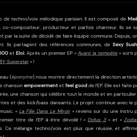
o de techno/voix mélodique parisien. Il est composé de
Ma
, co-compositeur, producteur et parfois chanteur. Ils se s
 par la suite de décidé de faire équipe commune. Depuis, on 
nt. Ils partagent des références communes, de
Sexy Sush
3000
et
Eloi
. Après un premier EP «
Avant la tempête
» sorti 
BY Superstar
» !
ceau (
éponyme
) nous montre directement la direction artisti
ne chanson
empowerment
et
feel good
de l’EP. Elle est faite 
rée, une chanson qui célèbre tout le monde et en particulier
ntes et des kick/bass dansants. Le projet continue avec le p
 music. «
La Fille Dans Le Miroir
» reviens sur du une instru p
remier titre de l’EP à être dévoilé ! «
Dofus 3
» et «
Zodia
s. Ce mélange techno/voix est plus que réussie, et affirme
 !