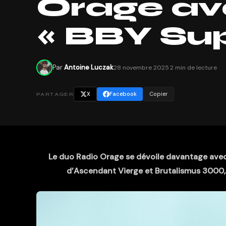
Orage av
« BBY Sup
Par
Antoine Luczak
28 novembre 2025
·
2 min de lecture
X
Facebook
Copier
PARTAGER
Le duo Radio Orage se dévoile davantage avec 
d’Ascendant Vierge et Brutalismus 3000,