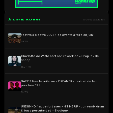
À LIRE AUSSI
Articles populaires
Festivals électro 2026 : les events à faire en juin !
NEWS
Charlotte de Witte sort son rework de « Drop It » de
Scoop
TECHNO
BAÏNES lève le voile sur « DREAMER » : extrait de leur
prochain EP !
NEWS
UNDRMND frappe fort avec « HIT ME UP » : un remix drum
& bass percutant et mélodique !