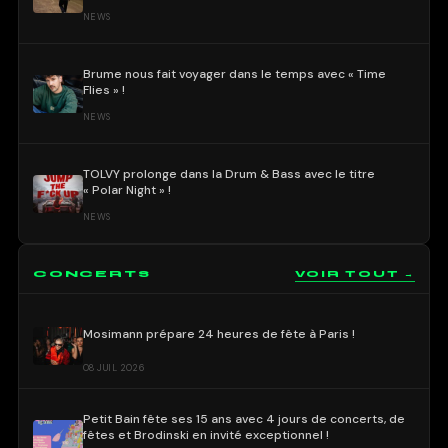
NEWS
Brume nous fait voyager dans le temps avec « Time
Flies » !
NEWS
TOLVY prolonge dans la Drum & Bass avec le titre
« Polar Night » !
NEWS
CONCERTS
VOIR TOUT →
Mosimann prépare 24 heures de fête à Paris !
08 JUIL 2026
Petit Bain fête ses 15 ans avec 4 jours de concerts, de
fêtes et Brodinski en invité exceptionnel !