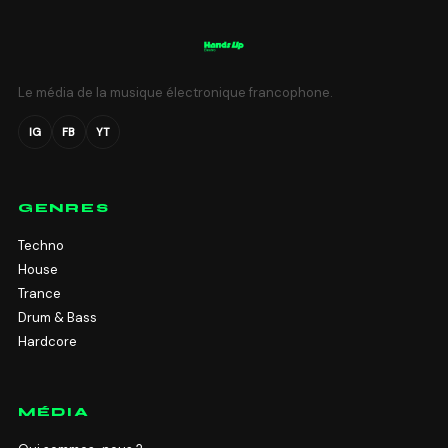
Le média de la musique électronique francophone.
IG
FB
YT
GENRES
Techno
House
Trance
Drum & Bass
Hardcore
MÉDIA