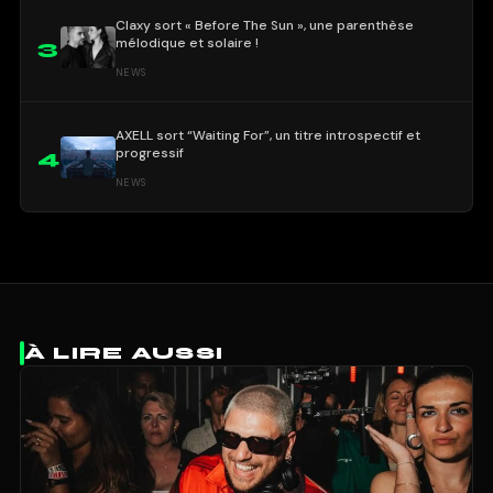
Claxy sort « Before The Sun », une parenthèse
mélodique et solaire !
3
NEWS
AXELL sort “Waiting For”, un titre introspectif et
progressif
4
NEWS
À LIRE AUSSI