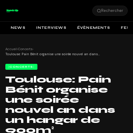
Rechercher
NEWS
INTERVIEWS
ÉVÈNEMENTS
FEST
Accueil
›
Concerts
›
Toulouse: Pain Bénit organise une soirée nouvel an dans un hangar de 900m²
CONCERTS
Toulouse: Pain
Bénit organise
une soirée
nouvel an dans
un hangar de
900m²