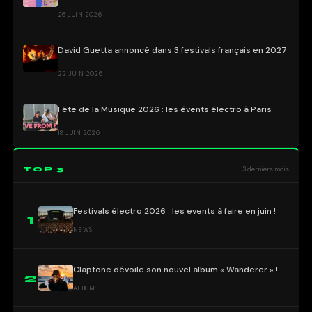
26 JUIN 2026
David Guetta annoncé dans 3 festivals français en 2027
22 JUIN 2026
Fête de la Musique 2026 : les évents électro à Paris
18 JUIN 2026
TOP 3
3 derniers mois
Festivals électro 2026 : les events à faire en juin !
1
NEWS
Claptone dévoile son nouvel album « Wanderer » !
2
ALBUMS