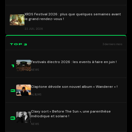
XRDS Festival 2026 : plus que quelques semaines avant
le grand rendez-vous !
22 JUIL 2026
TOP 3
3 derniers mois
Festivals électro 2026 : les events à faire en juin !
1
NEWS
Claptone dévoile son nouvel album « Wanderer » !
2
ALBUMS
Claxy sort « Before The Sun », une parenthèse
mélodique et solaire !
3
NEWS