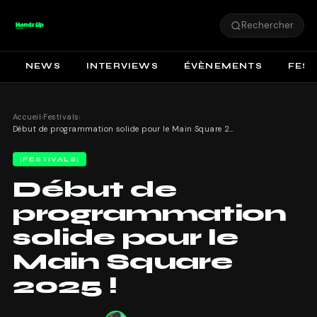
Rechercher
NEWS
INTERVIEWS
ÉVÈNEMENTS
FEST
Accueil
›
Festivals
›
Début de programmation solide pour le Main Square 2025 !
FESTIVALS
Début de
programmation
solide pour le
Main Square
2025 !