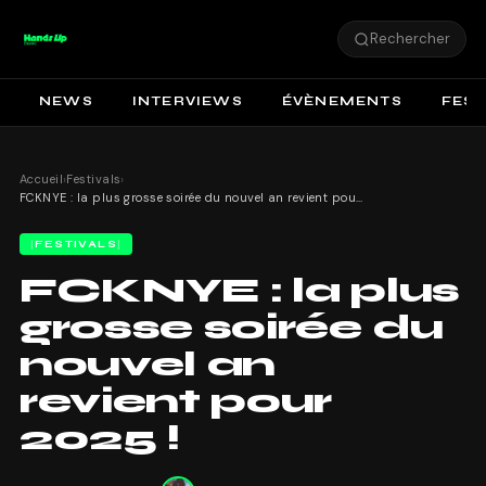
Rechercher
NEWS
INTERVIEWS
ÉVÈNEMENTS
FEST
Accueil
›
Festivals
›
FCKNYE : la plus grosse soirée du nouvel an revient pour 2025 !
FESTIVALS
FCKNYE : la plus
grosse soirée du
nouvel an
revient pour
2025 !