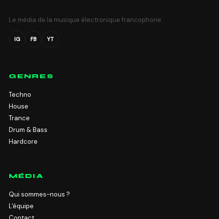
Le média de la musique électronique francophone.
IG
FB
YT
GENRES
Techno
House
Trance
Drum & Bass
Hardcore
MÉDIA
Qui sommes-nous ?
L'équipe
Contact