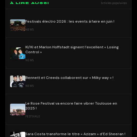
À LIRE AUSSI
Articles populaires
Festivals électro 2026 : les events à faire en juin !
NEWS
KI/KI et Marlon Hoffstadt signent l’excellent « Losing
Control »
NEWS
Bennett et Creeds collaborent sur « Milky way » !
NEWS
Le Rose Festival va encore faire vibrer Toulouse en
2025 !
FESTIVALS
Sara Costa transforme le titre « Azizam » d’Ed Sheeran !