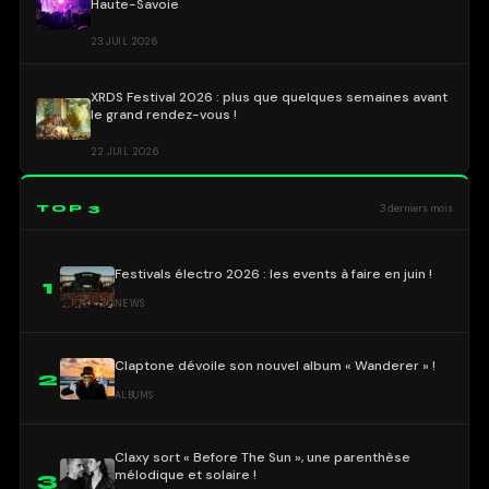
Haute-Savoie
23 JUIL 2026
XRDS Festival 2026 : plus que quelques semaines avant
le grand rendez-vous !
22 JUIL 2026
TOP 3
3 derniers mois
Festivals électro 2026 : les events à faire en juin !
1
NEWS
Claptone dévoile son nouvel album « Wanderer » !
2
ALBUMS
Claxy sort « Before The Sun », une parenthèse
mélodique et solaire !
3