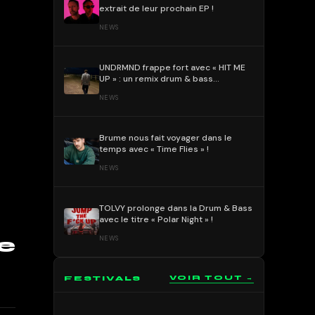
extrait de leur prochain EP !
NEWS
UNDRMND frappe fort avec « HIT ME
UP » : un remix drum & bass
percutant et mélodique !
NEWS
Brume nous fait voyager dans le
temps avec « Time Flies » !
NEWS
TOLVY prolonge dans la Drum & Bass
avec le titre « Polar Night » !
e
NEWS
FESTIVALS
VOIR TOUT →