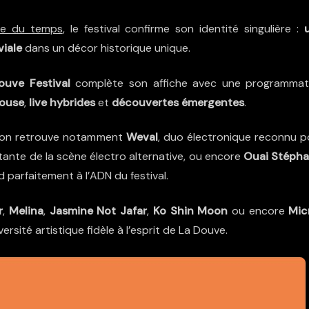
me du temps
, le festival confirme son identité singulière :
viale
dans un décor historique unique.
ouve Festival
complète son affiche avec une programmat
ouse
,
live hybrides
et
découvertes émergentes
.
, on retrouve notamment
Weval
, duo électronique reconnu p
ntante de la scène électro alternative, ou encore
Ouai Stéph
 parfaitement à l’ADN du festival.
r
,
Melina
,
Jasmine Not Jafar
,
Ko Shin Moon
ou encore
Mic
versité artistique fidèle à l’esprit de La Douve.