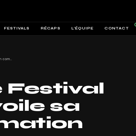
FESTIVALS
RÉCAPS
L’ÉQUIPE
CONTACT
La Douve Festival 2026 dévoile sa programmation complète au Château d’Égreville
 Festival
oile sa
mation