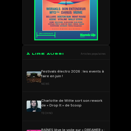
À LIRE AUSSI
Articles populaires
Festivals électro 2026 : les events à
faire en juin !
NEWS
Charlotte de Witte sort son rework
de « Drop It » de Scoop
TECHNO
BAÏNES lève le voile sur « DREAMER » :