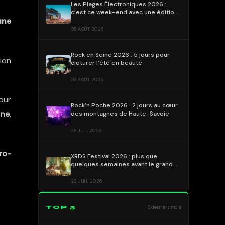
Les Plages Électroniques 2026 :
c’est ce week-end avec une édition
une
déjà emblématique !
05 AOÛT 2026
Rock en Seine 2026 : 5 jours pour
ion
clôturer l’été en beauté
03 AOÛT 2026
our
Rock’n Poche 2026 : 2 jours au cœur
ane
,
des montagnes de Haute-Savoie
23 JUIL 2026
ro-
XRDS Festival 2026 : plus que
quelques semaines avant le grand
rendez-vous !
22 JUIL 2026
TOP 3
3 derniers mois