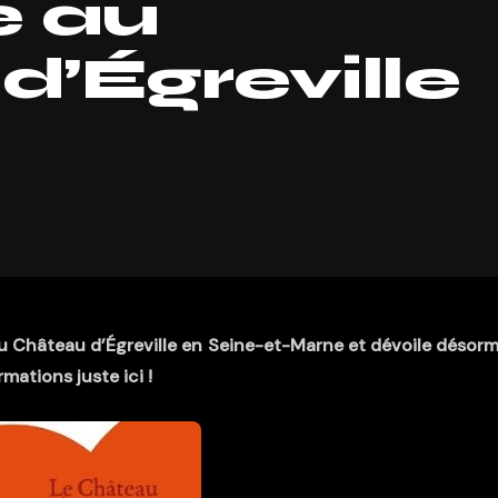
e au
’Égreville
 au Château d’Égreville en Seine-et-Marne et dévoile désorm
mations juste ici !