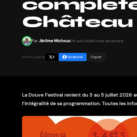
complèt
Château d
Par
Jérôme Michoux
05 avril 2026
·
3 min de lecture
X
Facebook
Copier
PARTAGER
La Douve Festival revient du 3 au 5 juillet 2026
l’intégralité de sa programmation. Toutes les infor