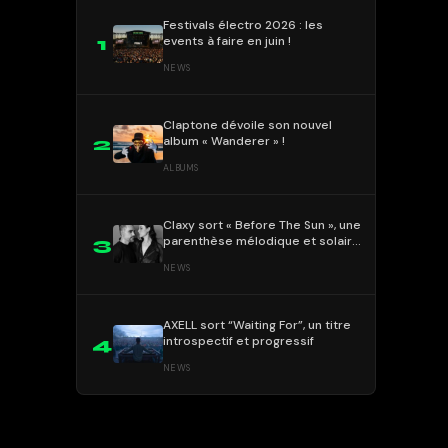
Festivals électro 2026 : les
events à faire en juin !
1
NEWS
Claptone dévoile son nouvel
album « Wanderer » !
2
ALBUMS
Claxy sort « Before The Sun », une
parenthèse mélodique et solaire
3
!
NEWS
AXELL sort “Waiting For”, un titre
introspectif et progressif
4
NEWS