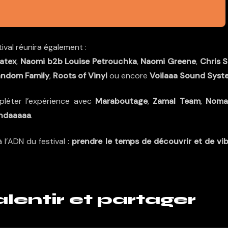
ival réunira également :
Latex
,
Naomi b2b Louise Petrouchka
,
Naomi Greene
,
Chris 
ndom Family
,
Roots of Vinyl
ou encore
Voilaaa Sound Syst
pléter l’expérience avec
Maraboutage
,
Zamal Team
,
Noma
ndaaaaa
.
l’ADN du festival :
prendre le temps de découvrir et de vib
alentir et partager