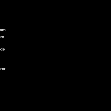
Sam
em
.
de
,
rer