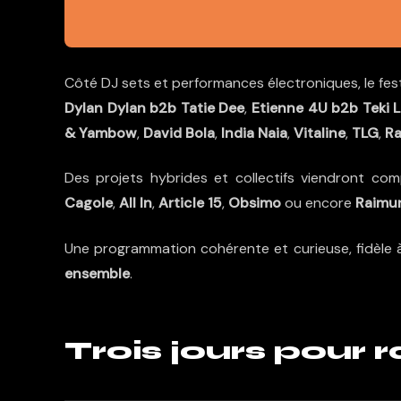
Côté DJ sets et performances électroniques, le fest
Dylan Dylan b2b Tatie Dee
,
Etienne 4U b2b Teki 
& Yambow
,
David Bola
,
India Naia
,
Vitaline
,
TLG
,
Ra
Des projets hybrides et collectifs viendront com
Cagole
,
All In
,
Article 15
,
Obsimo
ou encore
Raimu
Une programmation cohérente et curieuse, fidèle à 
ensemble
.
Trois jours pour r