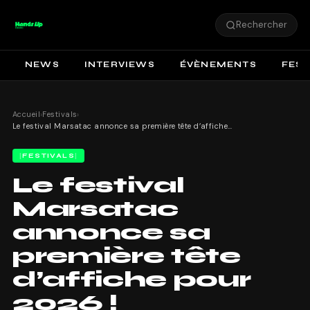
Rechercher
NEWS
INTERVIEWS
ÉVÈNEMENTS
FEST
Accueil
›
Festivals
›
Le festival Marsatac annonce sa première tête d’affiche pour 2026 !
FESTIVALS
Le festival
Marsatac
annonce sa
première tête
d’affiche pour
2026 !