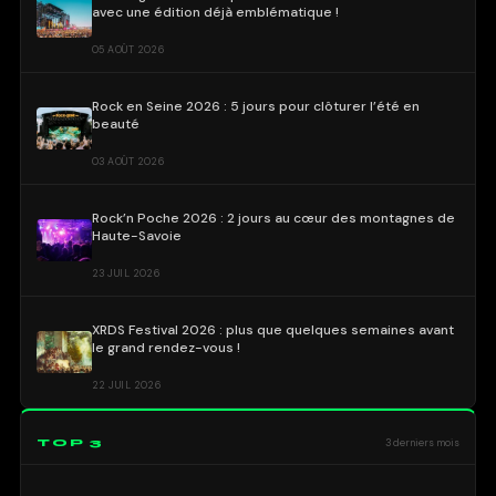
avec une édition déjà emblématique !
05 AOÛT 2026
Rock en Seine 2026 : 5 jours pour clôturer l’été en
beauté
03 AOÛT 2026
Rock’n Poche 2026 : 2 jours au cœur des montagnes de
Haute-Savoie
23 JUIL 2026
XRDS Festival 2026 : plus que quelques semaines avant
le grand rendez-vous !
22 JUIL 2026
TOP 3
3 derniers mois