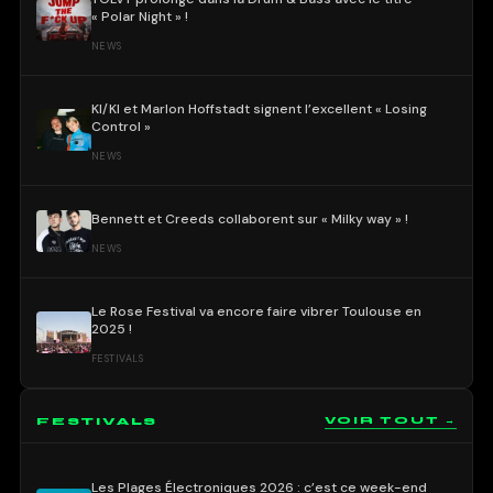
« Polar Night » !
NEWS
KI/KI et Marlon Hoffstadt signent l’excellent « Losing
Control »
NEWS
Bennett et Creeds collaborent sur « Milky way » !
NEWS
Le Rose Festival va encore faire vibrer Toulouse en
2025 !
FESTIVALS
FESTIVALS
VOIR TOUT →
Les Plages Électroniques 2026 : c’est ce week-end