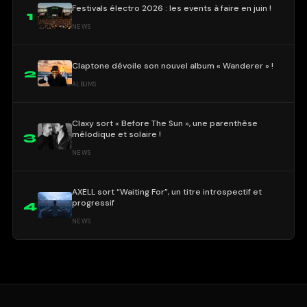
Festivals électro 2026 : les events à faire en juin !
1
NEWS
Claptone dévoile son nouvel album « Wanderer » !
2
ALBUMS
Claxy sort « Before The Sun », une parenthèse
mélodique et solaire !
3
NEWS
AXELL sort “Waiting For”, un titre introspectif et
progressif
4
NEWS