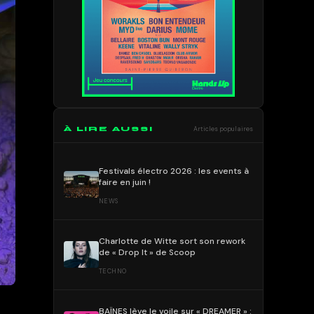
À LIRE AUSSI
Articles populaires
Festivals électro 2026 : les events à
faire en juin !
NEWS
Charlotte de Witte sort son rework
de « Drop It » de Scoop
TECHNO
BAÏNES lève le voile sur « DREAMER » :