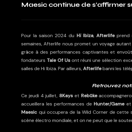
Maesic continue de s’affirmer su
Pour la saison 2024 du
Hï Ibiza
,
Afterlife
prend r
semaines, Afterlife nous promet un voyage autant vi
grâce à des performances captivantes et envoûta
fondateurs
Tale Of Us
ont réuni une sélection exce
salles de Hï Ibiza. Par ailleurs,
Afterlife
banni les télé
Retrouvez notr
Ce jeudi 4 juillet,
8Kays
et
Rebūke
accompagner
accueillera les performances de
Hunter/Game
e
Maesic
qui occupera de la Wild Corner de cette so
scène électro mondiale, et on ne peut que le souten