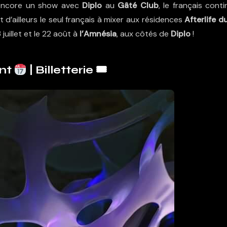
 encore un show avec
Diplo
au
Gâté Club
, le français cont
 d’ailleurs le seul français à mixer aux résidences
Afterlife d
3 juillet et le 22 août à
l’Amnésia
, aux côtés de
Diplo
!
nt
|
Billetterie 🎟