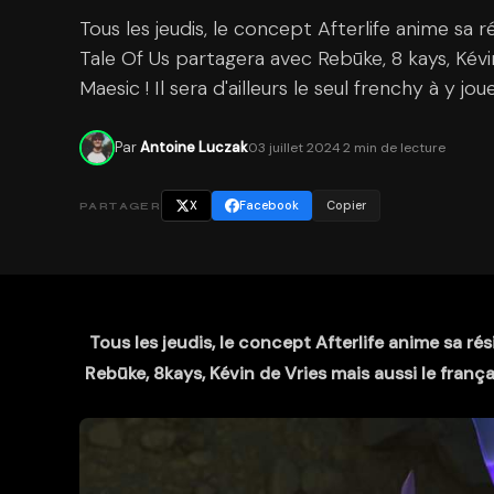
Tous les jeudis, le concept Afterlife anime sa ré
Tale Of Us partagera avec Rebūke, 8 kays, Kévin
Maesic ! Il sera d'ailleurs le seul frenchy à y jo
Par
Antoine Luczak
03 juillet 2024
·
2 min de lecture
X
Facebook
Copier
PARTAGER
Tous les jeudis, le concept Afterlife anime sa rés
Rebūke, 8kays, Kévin de Vries mais aussi le françai