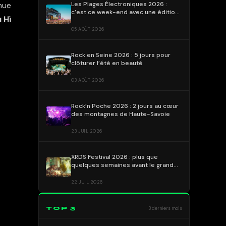
Les Plages Électroniques 2026 :
inue
c’est ce week-end avec une édition
u Hï
déjà emblématique !
05 AOÛT 2026
Rock en Seine 2026 : 5 jours pour
clôturer l’été en beauté
03 AOÛT 2026
Rock’n Poche 2026 : 2 jours au cœur
des montagnes de Haute-Savoie
23 JUIL 2026
XRDS Festival 2026 : plus que
quelques semaines avant le grand
rendez-vous !
22 JUIL 2026
TOP 3
3 derniers mois