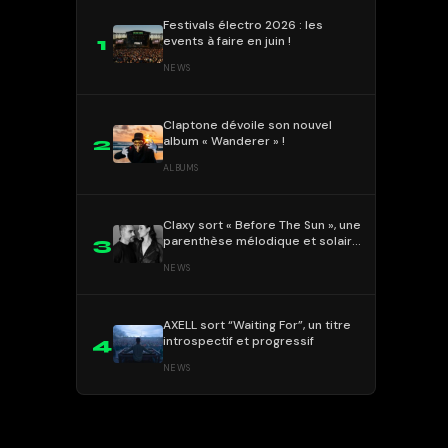
Festivals électro 2026 : les
events à faire en juin !
1
NEWS
Claptone dévoile son nouvel
album « Wanderer » !
2
ALBUMS
Claxy sort « Before The Sun », une
parenthèse mélodique et solaire
3
!
NEWS
AXELL sort “Waiting For”, un titre
introspectif et progressif
4
NEWS