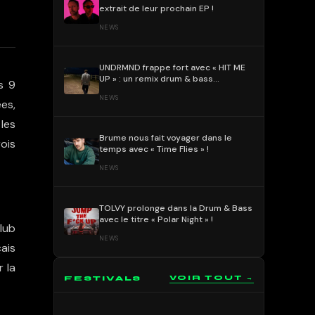
extrait de leur prochain EP !
NEWS
UNDRMND frappe fort avec « HIT ME
UP » : un remix drum & bass
s 9
percutant et mélodique !
NEWS
ées,
les
Brume nous fait voyager dans le
rois
temps avec « Time Flies » !
NEWS
TOLVY prolonge dans la Drum & Bass
avec le titre « Polar Night » !
lub
NEWS
çais
r la
FESTIVALS
VOIR TOUT →