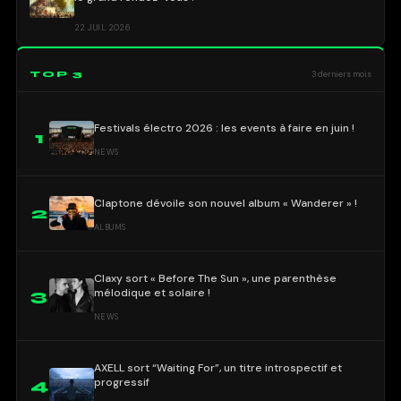
22 JUIL 2026
TOP 3
3 derniers mois
Festivals électro 2026 : les events à faire en juin !
1
NEWS
Claptone dévoile son nouvel album « Wanderer » !
2
ALBUMS
Claxy sort « Before The Sun », une parenthèse
mélodique et solaire !
3
NEWS
AXELL sort “Waiting For”, un titre introspectif et
progressif
4