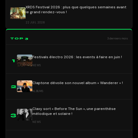
XRDS Festival 2026 : plus que quelques semaines avant
le grand rendez-vous !
22 JUIL 2026
TOP 3
3 derniers mois
Festivals électro 2026 : les events à faire en juin !
1
NEWS
Claptone dévoile son nouvel album « Wanderer » !
2
ALBUMS
Claxy sort « Before The Sun », une parenthèse
mélodique et solaire !
3
NEWS