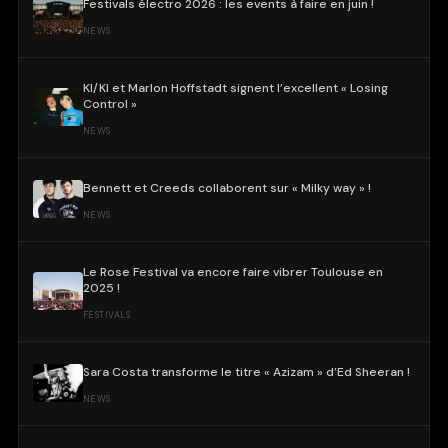
Festivals électro 2026 : les events à faire en juin !
NEWS
KI/KI et Marlon Hoffstadt signent l’excellent « Losing
Control »
NEWS
Bennett et Creeds collaborent sur « Milky way » !
NEWS
Le Rose Festival va encore faire vibrer Toulouse en
2025 !
FESTIVALS
Sara Costa transforme le titre « Azizam » d’Ed Sheeran !
NEWS