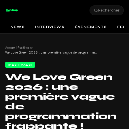
Rechercher
NEWS
INTERVIEWS
ÉVÈNEMENTS
FEST
Accueil
›
Festivals
›
We Love Green 2026 : une première vague de programmation frappante !
FESTIVALS
We Love Green
2026 : une
première vague
de
programmation
frappante !