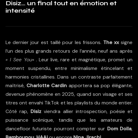
Disiz… un final tout en émotion et
intensité
Le dernier jour est taillé pour les frissons.
The xx
signe
l’un des plus grands retours de l’année, neuf ans après
« I
See
You
« . Leur live, rare et magnétique, promet un
moment suspendu, entre minimalisme étincelant et
harmonies cristallines. Dans un contraste parfaitement
maîtrisé,
Charlotte Cardin
apportera sa pop élégante,
devenue phénomène en 2025, quand son visage et ses
titres ont envahi TikTok et les playlists du monde entier.
Côté rap,
Disiz
viendra allier introspection, poésie et
puissance scénique, tandis que les amateurs de
dancefloor futuriste pourront compter sur
Dom Dolla
,
Bambounou
,
HAAi
ou encore
Nina Jirachi
.