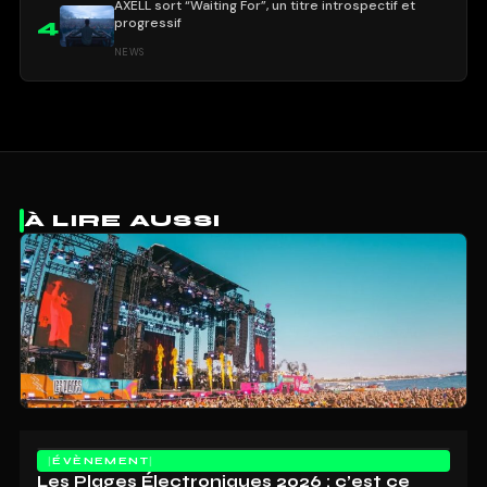
AXELL sort “Waiting For”, un titre introspectif et
progressif
4
NEWS
À LIRE AUSSI
ÉVÈNEMENT
Les Plages Électroniques 2026 : c’est ce