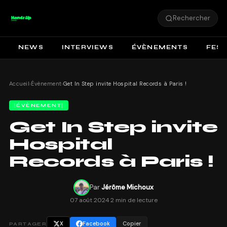
Rechercher
NEWS
INTERVIEWS
ÉVÈNEMENTS
FEST
Accueil
›
Évènement
›
Get In Step invite Hospital Records à Paris !
ÉVÈNEMENT
Get In Step invite
Hospital
Records à Paris !
Par
Jérôme Michoux
07 août 2024
·
2 min de lecture
X
Facebook
Copier
PARTAGER