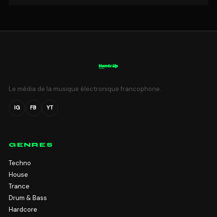
Le média de la musique électronique francophone.
IG
FB
YT
GENRES
Techno
House
Trance
Drum & Bass
Hardcore