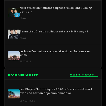
KI/KI et Marlon Hoffstadt signent l’excellent « Losing
Control »
NEWS
Bennett et Creeds collaborent sur « Milky way » !
NEWS
Le Rose Festival va encore faire vibrer Toulouse en
2025 !
FESTIVALS
ÉVÈNEMENT
VOIR TOUT →
Les Plages Électroniques 2026 : c’est ce week-end
avec une édition déjà emblématique !
05 AOÛT 2026