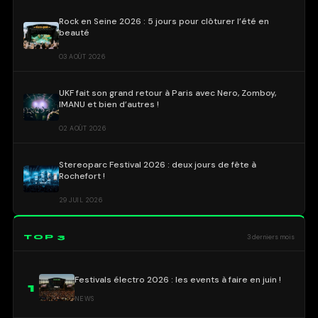
Rock en Seine 2026 : 5 jours pour clôturer l’été en
beauté
03 AOÛT 2026
UKF fait son grand retour à Paris avec Nero, Zomboy,
IMANU et bien d’autres !
02 AOÛT 2026
Stereoparc Festival 2026 : deux jours de fête à
Rochefort !
29 JUIL 2026
TOP 3
3 derniers mois
Festivals électro 2026 : les events à faire en juin !
1
NEWS