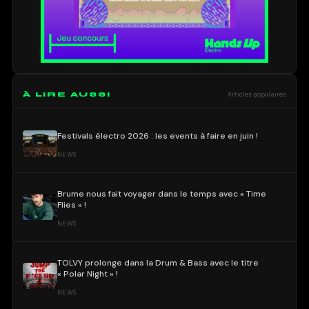
À LIRE AUSSI
Articles populaires
Festivals électro 2026 : les events à faire en juin !
NEWS
Brume nous fait voyager dans le temps avec « Time
Flies » !
NEWS
TOLVY prolonge dans la Drum & Bass avec le titre
« Polar Night » !
NEWS