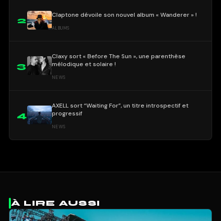
Claptone dévoile son nouvel album « Wanderer » !
2
ALBUMS
Claxy sort « Before The Sun », une parenthèse
mélodique et solaire !
3
NEWS
AXELL sort “Waiting For”, un titre introspectif et
progressif
4
NEWS
À LIRE AUSSI