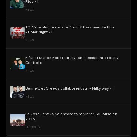
Flies » !
NEWS
TOLVY prolonge dans la Drum & Bass avec le titre
« Polar Night » !
NEWS
KI/KI et Marlon Hoffstadt signent l’excellent « Losing
Control »
NEWS
Bennett et Creeds collaborent sur « Milky way » !
NEWS
Le Rose Festival va encore faire vibrer Toulouse en
2025 !
FESTIVALS