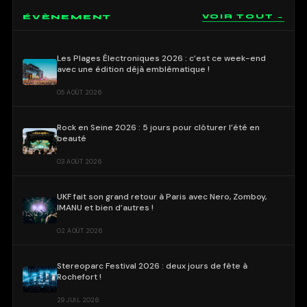
ÉVÈNEMENT
VOIR TOUT →
Les Plages Électroniques 2026 : c’est ce week-end
avec une édition déjà emblématique !
05 AOÛT 2026
Rock en Seine 2026 : 5 jours pour clôturer l’été en
beauté
03 AOÛT 2026
UKF fait son grand retour à Paris avec Nero, Zomboy,
IMANU et bien d’autres !
02 AOÛT 2026
Stereoparc Festival 2026 : deux jours de fête à
Rochefort !
29 JUIL 2026