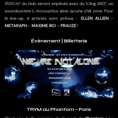
1500 m² du club seront enjolivés avec du VJing 360°, un
soundsystem L-Accoustics ainsi qu’une chill zone. Pour
le line-up, 4 artistes sont prévus :
ELLEN ALLIEN
–
METARAPH
–
MAXIME IKO
–
PRAUZE
!
Évènement
|
Billetterie
TRYM au Phantom – Paris