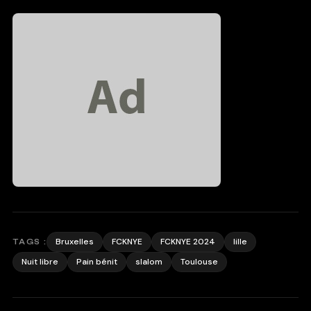
Bruxelles
FCKNYE
FCKNYE 2024
lille
TAGS :
Nuit libre
Pain bénit
slalom
Toulouse