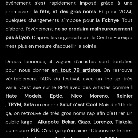
événement s’est rapidement imposé grâce à une
promesse :
la fête, et des gros noms
. Et pour 2024,
quelques changements s’impose pour la
Fcknye
. Tout
d’abord, l’événement
ne se produira malheureusement
pas à Lyon
. D’après les organisateurs, le Centre Eurexpo
n’est plus en mesure d’accueillir la soirée.
Depuis l’annonce, 4 vagues d’artistes sont tombées
pour nous donner
en tout 79 artistes
. On retrouve
véritablement l’ADN du festival, avec un line-up très
varié. C’est axé sur le BPM avec des artistes comme
I
Hate Models
,
Eptic
,
Nico Moreno, Reinier
,
TRYM
,
Sefa
ou encore
Salut c’est Cool
. Mais à côté de
ça, on retrouve de très gros noms rap afin d’attirer un
public large :
Alkapote
,
Bekar
,
Gazo
,
Lorenzo, Tiakola,
ou encore
PLK
. C’est ça qu’on aime ! Découvrez le line-