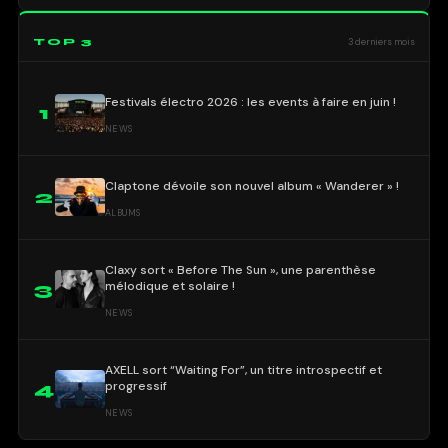
TOP 3
3 derniers mois
Festivals électro 2026 : les events à faire en juin !
1
NEWS
Claptone dévoile son nouvel album « Wanderer » !
2
ALBUMS
Claxy sort « Before The Sun », une parenthèse
mélodique et solaire !
3
NEWS
AXELL sort “Waiting For”, un titre introspectif et
progressif
4
NEWS