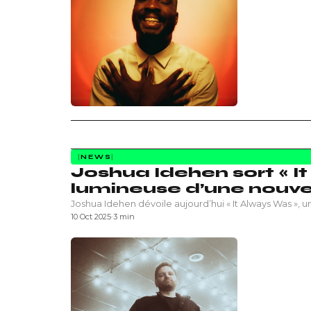
NEWS
Joshua Idehen sort « It
lumineuse d’une nouvell
Joshua Idehen dévoile aujourd’hui « It Always Was », 
10 Oct 2025
·
3 min