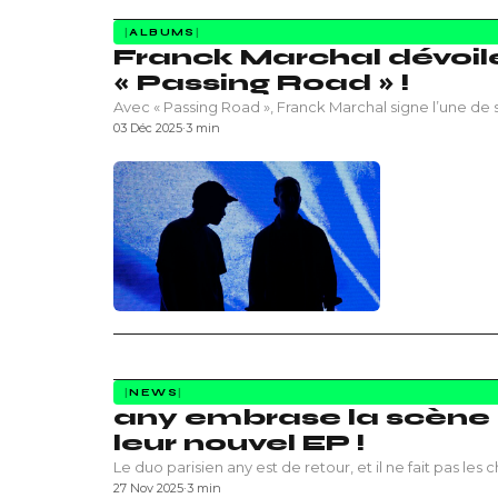
ALBUMS
Franck Marchal dévoile
« Passing Road » !
Avec « Passing Road », Franck Marchal signe l’une de 
03 Déc 2025
·
3 min
NEWS
any embrase la scène a
leur nouvel EP !
Le duo parisien any est de retour, et il ne fait pas les 
27 Nov 2025
·
3 min