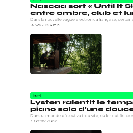
Nascaa sort « Until It S
entre ombre, club et lu
Dans la nouvelle vague electronica française, certains
14 Nov 2025
·
4 min
EP
Lysten ralentit le temp
piano solo d’une douc
Dans un monde où tout va trop vite, où les notificatio
31 Oct 2025
·
2 min