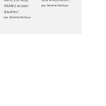
Nero, Zomboy,
fête à Rochefort !
IMANU et bien
par Jérôme Michoux
d’autres !
par Jérôme Michoux