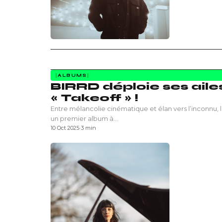
ALBUMS
BIRRD déploie ses ail
« Takeoff » !
Entre mélancolie cinématique et élan vers l’inconnu,
un premier album à…
10 Oct 2025
·
3 min