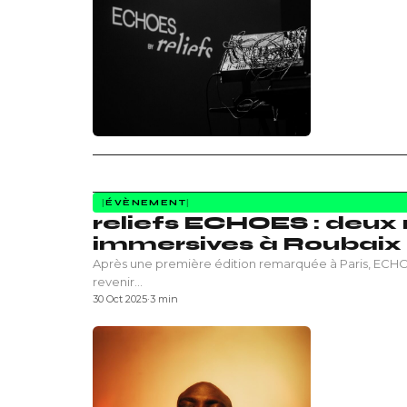
ÉVÈNEMENT
reliefs ECHOES : deux 
immersives à Roubaix e
Après une première édition remarquée à Paris, ECHOES
revenir…
30 Oct 2025
·
3 min