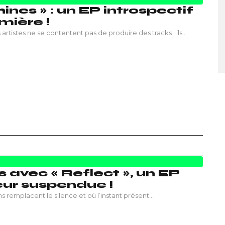
hines » : un EP introspectif
mière !
 artistes ne se contentent pas de produire des tracks : ils…
s avec « Reflect », un EP
eur suspendue !
ns remplacent le silence et où l’instant présent…