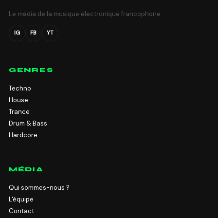
Le média de la musique électronique francophone.
IG
FB
YT
GENRES
Techno
House
Trance
Drum & Bass
Hardcore
MÉDIA
Qui sommes-nous ?
L'équipe
Contact