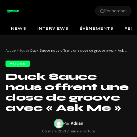
Rechercher
NEWS
INTERVIEWS
ÉVÈNEMENTS
FEST
Accueil
›
House
›
Duck Sauce nous offrent une dose de groove avec « Ask Me »
HOUSE
Duck Sauce
nous offrent une
dose de groove
avec « Ask Me »
Par
Adrian
05 mars 2021
·
2 min de lecture