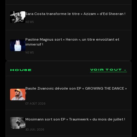
Sara Costa transforme le titre « Azizam » d’Ed Sheeran !
NEWS
Paoline Magnus sort « Heroin », un titre envoûtant et
immersif !
NEWS
HOUSE
VOIR TOUT →
Basile Zivanovic dévoile son EP « GROWING THE DANCE »
!
07 AOÛT 2026
Mosimann sort son EP « Traumwerk » du mois de juillet !
30 JUIL 2026