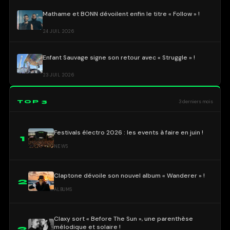
Mathame et BONN dévoilent enfin le titre « Follow » !
24 JUIL 2026
Enfant Sauvage signe son retour avec « Struggle » !
23 JUIL 2026
TOP 3
3 derniers mois
Festivals électro 2026 : les events à faire en juin !
1
NEWS
Claptone dévoile son nouvel album « Wanderer » !
2
ALBUMS
Claxy sort « Before The Sun », une parenthèse
mélodique et solaire !
3