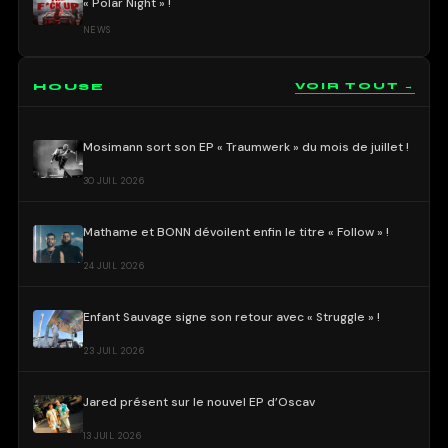
« Polar Night » !
NEWS
HOUSE
VOIR TOUT →
Mosimann sort son EP « Traumwerk » du mois de juillet !
30 JUIL 2026
Mathame et BONN dévoilent enfin le titre « Follow » !
24 JUIL 2026
Enfant Sauvage signe son retour avec « Struggle » !
23 JUIL 2026
Jared présent sur le nouvel EP d’Oscav
13 JUIL 2026