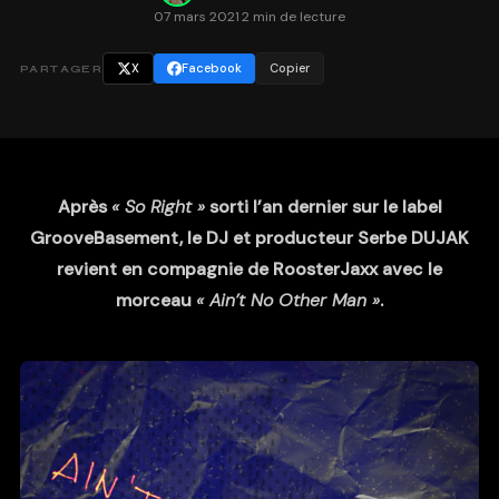
07 mars 2021
·
2 min de lecture
X
Facebook
Copier
PARTAGER
Après
« So Right »
sorti l’an dernier sur le label
GrooveBasement, le DJ et producteur Serbe DUJAK
revient en compagnie de RoosterJaxx avec le
morceau
« Ain’t No Other Man »
.