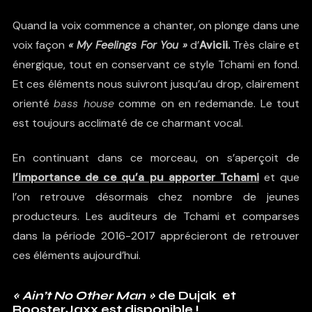
Quand la voix commence a chanter, on plonge dans une
voix façon
« My Feelings For You »
d’
Avicii.
Très claire et
énergique, tout en conservant ce style Tchami en fond.
Et ces éléments nous suivront jusqu’au drop, clairement
orienté
bass house
comme on en redemande. Le tout
est toujours acclimaté de ce charmant vocal.
En continuant dans ce morceau, on s’aperçoit de
l’importance de ce qu’a pu apporter Tchami
et que
l’on retrouve désormais chez nombre de jeunes
producteurs. Les auditeurs de Tchami et comparses
dans la période 2016-2017 apprécieront de retrouver
ces éléments aujourd’hui.
« Ain’t No Other Man »
de Dujak et
RoosterJaxx est disponible !