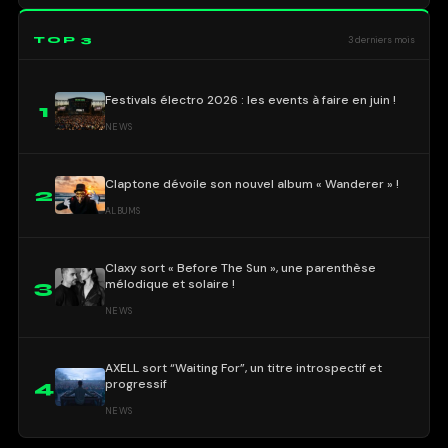
TOP 3
3 derniers mois
Festivals électro 2026 : les events à faire en juin !
1
NEWS
Claptone dévoile son nouvel album « Wanderer » !
2
ALBUMS
Claxy sort « Before The Sun », une parenthèse
mélodique et solaire !
3
NEWS
AXELL sort “Waiting For”, un titre introspectif et
progressif
4
NEWS