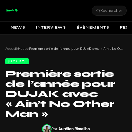
Rechercher
NEWS
INTERVIEWS
ÉVÈNEMENTS
FEST
Accueil
›
House
›
Première sortie de l’année pour DUJAK avec « Ain’t No Other Man »
HOUSE
Première sortie
de l’année pour
DUJAK avec
« Ain’t No Other
Man »
Par
Aurélien Rimailho