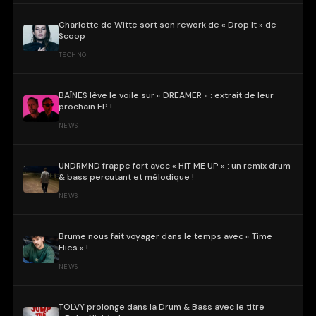
Charlotte de Witte sort son rework de « Drop It » de
Scoop
TECHNO
BAÏNES lève le voile sur « DREAMER » : extrait de leur
prochain EP !
NEWS
UNDRMND frappe fort avec « HIT ME UP » : un remix drum
& bass percutant et mélodique !
NEWS
Brume nous fait voyager dans le temps avec « Time
Flies » !
NEWS
TOLVY prolonge dans la Drum & Bass avec le titre