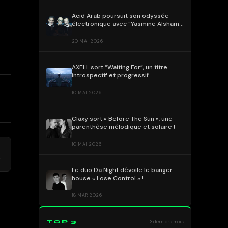
Acid Arab poursuit son odyssée
électronique avec “Yasmine Alsham”
!
20 MAI 2026
AXELL sort “Waiting For”, un titre
introspectif et progressif
10 MAI 2026
Claxy sort « Before The Sun », une
parenthèse mélodique et solaire !
10 MAI 2026
→
e
Le duo Da Night dévoile le banger
house « Lose Control » !
18 MAR 2026
TOP 3
3 derniers mois