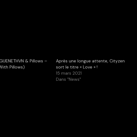
GUENETHVN & Pillows –
Après une longue attente, Cityzen
ith Pillows)
sort le titre « Love » !
15 mars 2021
Dans "News"