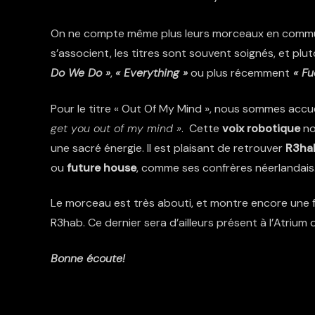
On ne compte même plus leurs morceaux en communs
s’associent, les titres sont souvent soignés, et p
Do We Do »
,
« Everything »
ou plus récemment
« Fu
Pour le titre « Out Of My Mind », nous sommes accue
get you out of my mind »
. Cette
voix robotique
no
une sacré énergie. Il est plaisant de retrouver
R3ha
ou
future house
, comme ses confrères néerlandais
Le morceau est très abouti, et montre encore une f
R3hab. Ce dernier sera d’ailleurs présent à l’Atrium
Bonne écoute!