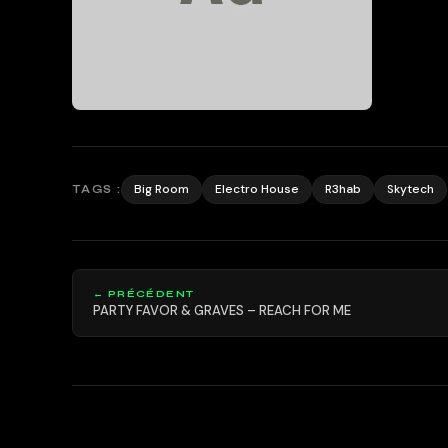
Big Room
Electro House
R3hab
Skytech
TAGS :
← PRÉCÉDENT
PARTY FAVOR & GRAVES – REACH FOR ME