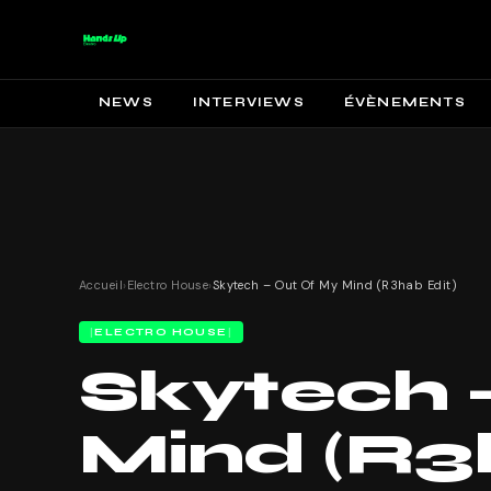
NEWS
INTERVIEWS
ÉVÈNEMENTS
Accueil
›
Electro House
›
Skytech – Out Of My Mind (R3hab Edit)
ELECTRO HOUSE
Skytech 
Mind (R3