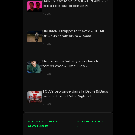
BAÏNES lève le voile sur « DREAMER » :
extrait de leur prochain EP !
NEWS
UNDRMND frappe fort avec « HIT ME
UP » : un remix drum & bass
percutant et mélodique !
NEWS
Brume nous fait voyager dans le
temps avec « Time Flies » !
NEWS
TOLVY prolonge dans la Drum & Bass
avec le titre « Polar Night » !
NEWS
ELECTRO
VOIR TOUT
→
HOUSE