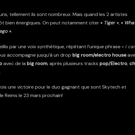
, tellement ils sont nombreux. Mais quand les 2 artistes
lutôt bien énergiques. On peut notamment citer
« Tiger »
,
« Wha
ego »
.
illis par une voix synthétique, répétant l’unique phrase
« I ca
us accompagne jusqu’à un drop
big room/electro house
av
b
avec de la
big room
, après plusieurs tracks
pop/Electro
,
ch
.
ois une victoire pour le duo gagnant que sont Skytech et
 de Reims le 23 mars prochain!