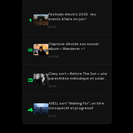
Festivals électro 2026 : les
events à faire en juin !
1
NEWS
Claptone dévoile son nouvel
album « Wanderer » !
2
ALBUMS
Claxy sort « Before The Sun », une
parenthèse mélodique et solaire
3
!
NEWS
AXELL sort “Waiting For”, un titre
introspectif et progressif
4
NEWS