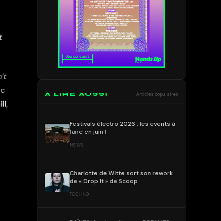
t
n’t
ec
À LIRE AUSSI
Articles populaires
ill
,
Festivals électro 2026 : les events à
faire en juin !
NEWS
Charlotte de Witte sort son rework
de « Drop It » de Scoop
TECHNO