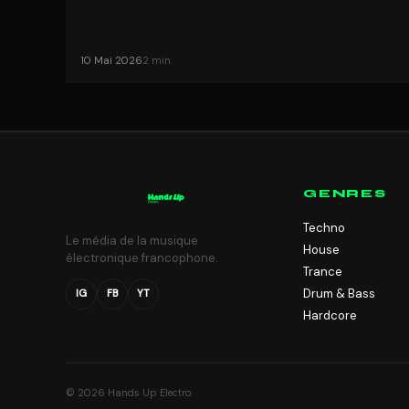
10 Mai 2026
2 min
GENRES
Techno
Le média de la musique
House
électronique francophone.
Trance
Drum & Bass
IG
FB
YT
Hardcore
© 2026 Hands Up Electro.