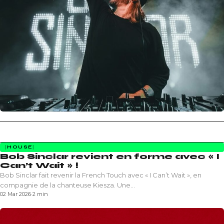
HOUSE
Bob Sinclar revient en forme avec « I
Can’t Wait » !
Bob Sinclar fait revenir la French Touch avec « I Can’t Wait », en
compagnie de la chanteuse Kiesza. Une…
02 Mar 2026
·
2 min