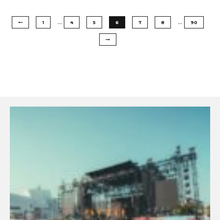
…
…
1
4
5
6
7
8
90