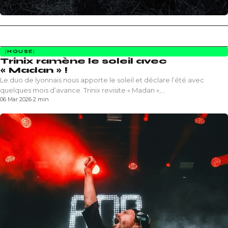
HOUSE
Trinix ramène le soleil avec
« Madan » !
Le duo de lyonnais nous apporte le soleil et déclare l’été avec
quelques mois d’avance. Trinix revisite « Madan »,…
06 Mar 2026
·
2 min