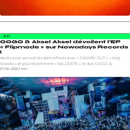
EP
OOGO & Aksel Aksel dévoilent l’EP
« Flipmode » sur Nowadays Records
!
Après avoir secoué les dancefloors avec « DASHIN’ OUT », « Holy
Snacks » et plus récemment « SACÚDETE », le duo OOGO &…
27 Fév 2026
·
2 min