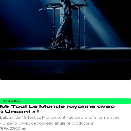
HOUSE
Mr Tout Le Monde rayonne avec
« Unsent » !
L’album de Mr Tout Le Monde continue de prendre forme avec
« Unsent« . Avec ce nouveau single, le producteur…
16 Fév 2026
·
2 min