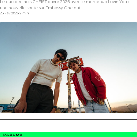
Le duo berlinois GHEIST ouvre 2026 avec le morceau « Lovin You »,
une nouvelle sortie sur Embassy One qui…
23 Fév 2026
·
2 min
ALBUMS