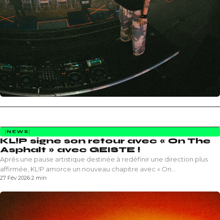
NEWS
KL!P signe son retour avec « On The
Asphalt » avec GEISTE !
Après une pause artistique destinée à redéfinir une direction plus
affirmée, KL!P amorce un nouveau chapitre avec « On…
27 Fév 2026
·
2 min