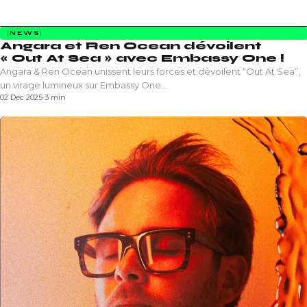
NEWS
Angara et Ren Ocean dévoilent
« Out At Sea » avec Embassy One !
Angara & Ren Ocean unissent leurs forces et dévoilent “Out At Sea”,
un virage lumineux sur Embassy One…
02 Déc 2025
·
3 min