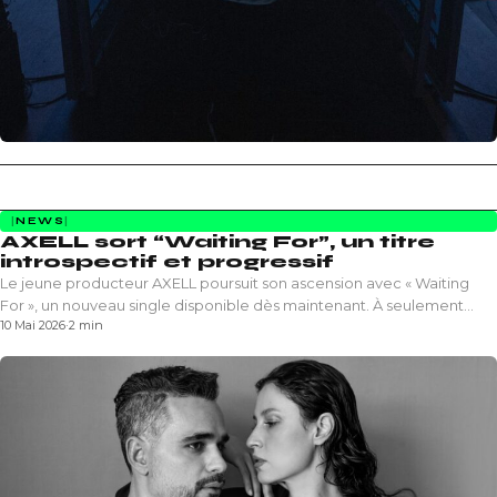
NEWS
AXELL sort “Waiting For”, un titre
introspectif et progressif
Le jeune producteur AXELL poursuit son ascension avec « Waiting
For », un nouveau single disponible dès maintenant. À seulement…
10 Mai 2026
·
2 min