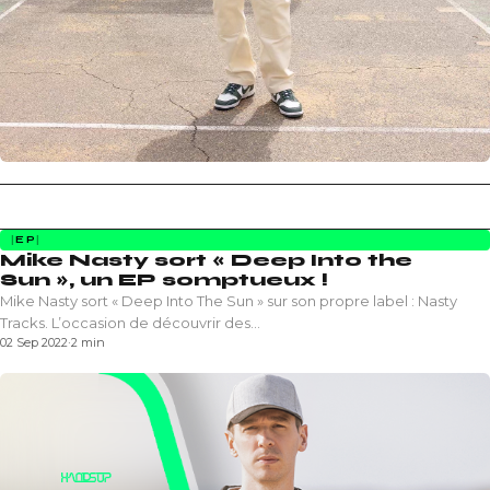
EP
Mike Nasty sort « Deep Into the
Sun », un EP somptueux !
Mike Nasty sort « Deep Into The Sun » sur son propre label : Nasty
Tracks. L’occasion de découvrir des…
02 Sep 2022
·
2 min