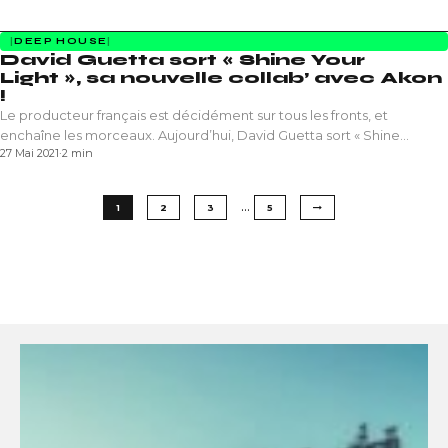
DEEP HOUSE
David Guetta sort « Shine Your
Light », sa nouvelle collab’ avec Akon
!
Le producteur français est décidément sur tous les fronts, et
enchaîne les morceaux. Aujourd’hui, David Guetta sort « Shine…
27 Mai 2021
·
2 min
…
1
2
3
5