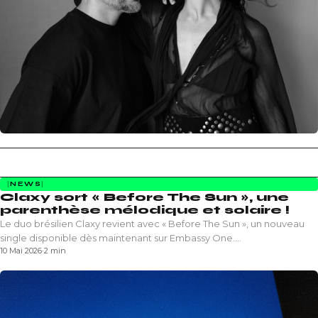
NEWS
Claxy sort « Before The Sun », une
parenthèse mélodique et solaire !
Le duo brésilien Claxy revient avec « Before The Sun », un nouveau
single disponible dès maintenant sur Embassy One.…
10 Mai 2026
·
2 min