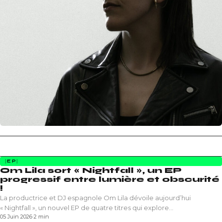
EP
Om Lila sort « Nightfall », un EP
progressif entre lumière et obscurité
!
La productrice et DJ espagnole Om Lila dévoile aujourd’hui
« Nightfall », un nouvel EP de quatre titres qui explore…
05 Juin 2026
·
2 min