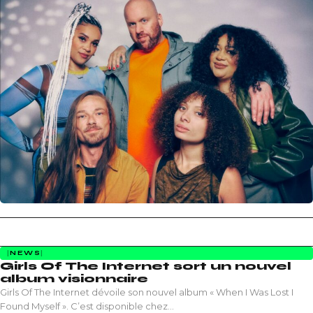
NEWS
Girls Of The Internet sort un nouvel
album visionnaire
Girls Of The Internet dévoile son nouvel album « When I Was Lost I
Found Myself ». C’est disponible chez…