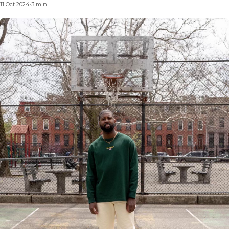
11 Oct 2024
·
3 min