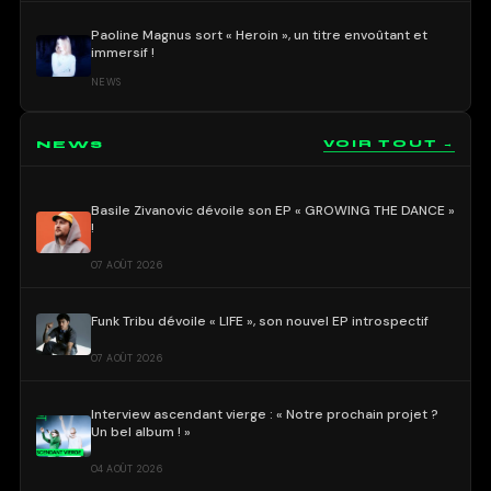
Paoline Magnus sort « Heroin », un titre envoûtant et
immersif !
NEWS
NEWS
VOIR TOUT →
Basile Zivanovic dévoile son EP « GROWING THE DANCE »
!
07 AOÛT 2026
Funk Tribu dévoile « LIFE », son nouvel EP introspectif
07 AOÛT 2026
Interview ascendant vierge : « Notre prochain projet ?
Un bel album ! »
04 AOÛT 2026