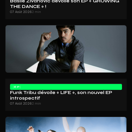
Basile Zivanovic dévoile son EP « GROWING
THE DANCE » !
07 Août 2026
2 min
EP
Funk Tribu dévoile « LIFE », son nouvel EP
introspectif
07 Août 2026
2 min