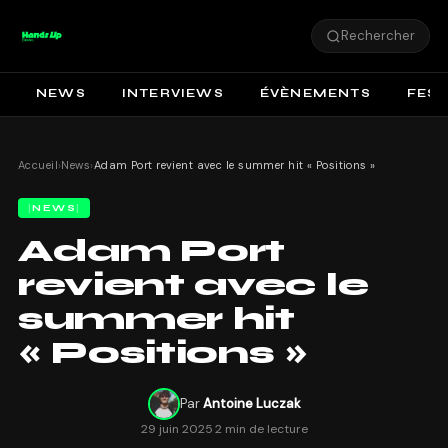
Rechercher
NEWS
INTERVIEWS
ÉVÈNEMENTS
FEST
Accueil
›
News
›
Adam Port revient avec le summer hit « Positions »
NEWS
Adam Port
revient avec le
summer hit
« Positions »
Par
Antoine Luczak
29 juin 2025
·
2 min de lecture