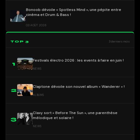
Bonoob dévoile « Spotless Mind », une pépite entre
cinéma et Drum & Bass !
03 AOÛT 2026
TOP 3
3 derniers mois
Festivals électro 2026 : les events à faire en juin !
1
NEWS
Claptone dévoile son nouvel album « Wanderer » !
2
ALBUMS
Claxy sort « Before The Sun », une parenthèse
mélodique et solaire !
3
NEWS