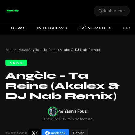
Rechercher
NEWS
INTERVIEWS
ÉVÈNEMENTS
FEST
Accueil
›
News
›
Angèle – Ta Reine (Akalex & DJ Nab Remix)
NEWS
Angèle – Ta
Reine (Akalex &
DJ Nab Remix)
Par
Yannis Fouzi
01 avril 2019
·
2 min de lecture
X
Facebook
Copier
PARTAGER