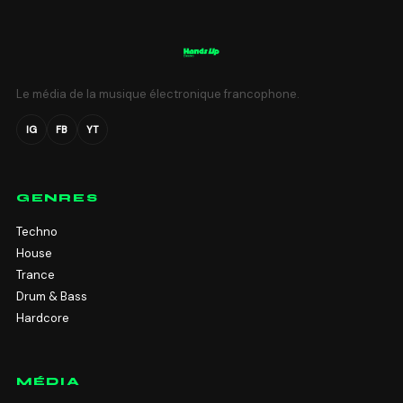
Le média de la musique électronique francophone.
IG
FB
YT
GENRES
Techno
House
Trance
Drum & Bass
Hardcore
MÉDIA