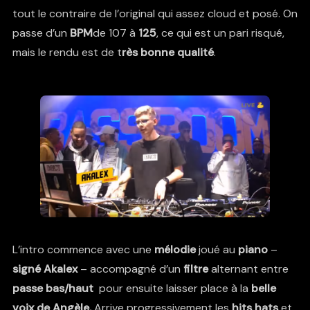
tout le contraire de l’original qui assez cloud et posé. On
passe d’un
BPM
de 107 à
125
, ce qui est un pari risqué,
mais le rendu est de t
rès bonne qualité
.
L’intro commence avec une
mélodie
joué au
piano
–
signé Akalex
– accompagné d’un
filtre
alternant entre
passe bas/haut
pour ensuite laisser place à la
belle
voix de Angèle.
Arrive progressivement les
hits hats
et