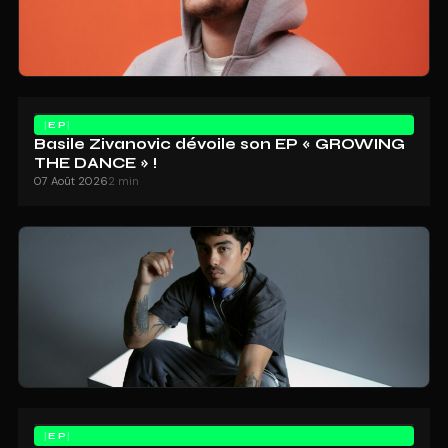
EP
Basile Zivanovic dévoile son EP « GROWING
THE DANCE » !
07 Août 2026
2 min
EP