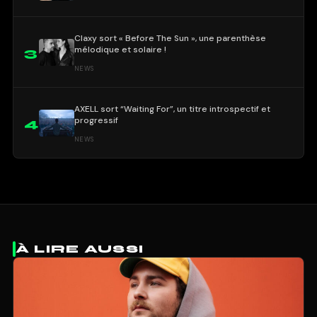
Claxy sort « Before The Sun », une parenthèse
mélodique et solaire !
3
NEWS
AXELL sort “Waiting For”, un titre introspectif et
progressif
4
NEWS
À LIRE AUSSI