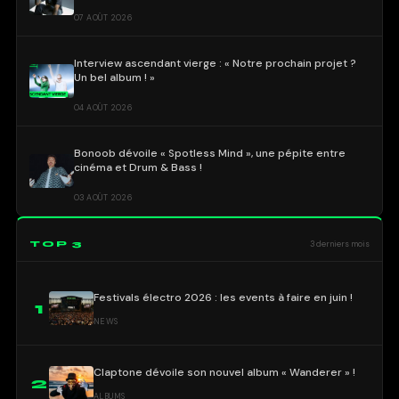
07 AOÛT 2026
Interview ascendant vierge : « Notre prochain projet ?
Un bel album ! »
04 AOÛT 2026
Bonoob dévoile « Spotless Mind », une pépite entre
cinéma et Drum & Bass !
03 AOÛT 2026
TOP 3
3 derniers mois
Festivals électro 2026 : les events à faire en juin !
1
NEWS
Claptone dévoile son nouvel album « Wanderer » !
2
ALBUMS