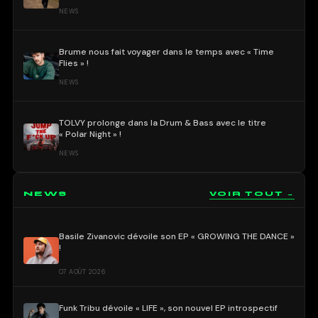
NEWS
Brume nous fait voyager dans le temps avec « Time
Flies » !
NEWS
TOLVY prolonge dans la Drum & Bass avec le titre
« Polar Night » !
NEWS
NEWS
VOIR TOUT →
Basile Zivanovic dévoile son EP « GROWING THE DANCE »
!
07 AOÛT 2026
Funk Tribu dévoile « LIFE », son nouvel EP introspectif