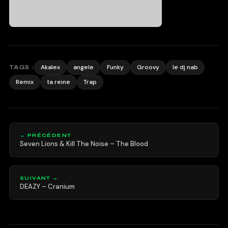
Akalex
angele
Funky
Groovy
le dj nab
TAGS :
Remix
ta reine
Trap
← PRÉCÉDENT
Seven Lions & Kill The Noise – The Blood
SUIVANT →
DEAZY – Cranium