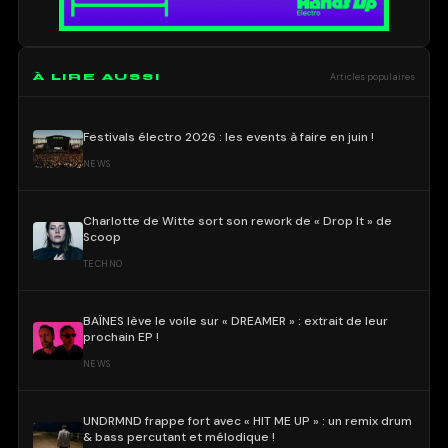
À LIRE AUSSI
Articles populaires
Festivals électro 2026 : les events à faire en juin !
NEWS
Charlotte de Witte sort son rework de « Drop It » de
Scoop
TECHNO
BAÏNES lève le voile sur « DREAMER » : extrait de leur
prochain EP !
NEWS
UNDRMND frappe fort avec « HIT ME UP » : un remix drum
& bass percutant et mélodique !