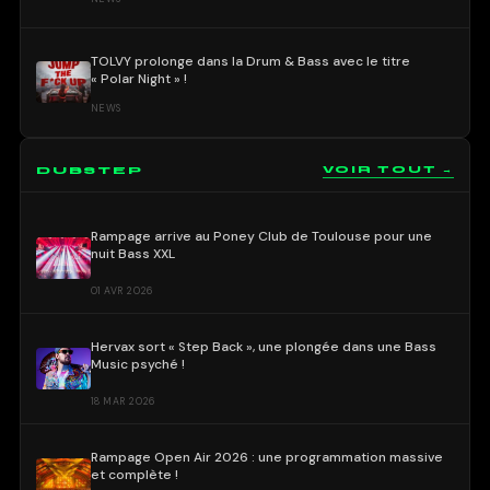
TOLVY prolonge dans la Drum & Bass avec le titre
« Polar Night » !
NEWS
DUBSTEP
VOIR TOUT →
Rampage arrive au Poney Club de Toulouse pour une
nuit Bass XXL
01 AVR 2026
Hervax sort « Step Back », une plongée dans une Bass
Music psyché !
18 MAR 2026
Rampage Open Air 2026 : une programmation massive
et complète !