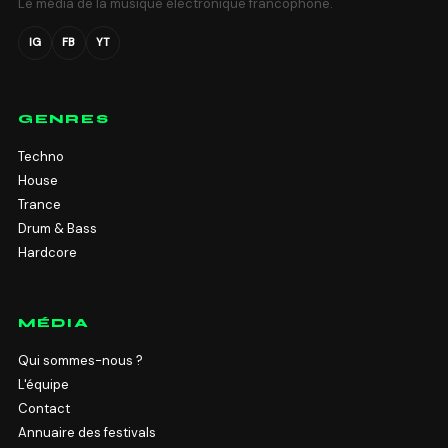
Le média de la musique électronique francophone.
IG
FB
YT
GENRES
Techno
House
Trance
Drum & Bass
Hardcore
MÉDIA
Qui sommes-nous ?
L'équipe
Contact
Annuaire des festivals