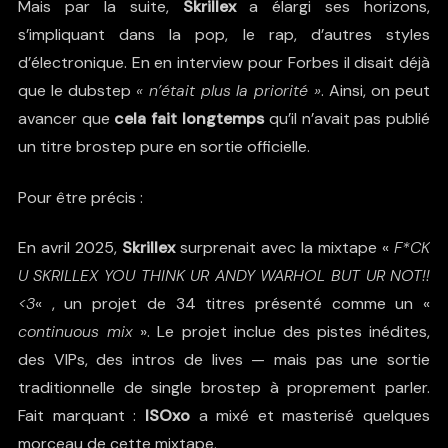
Mais par la suite,
Skrillex
a élargi ses horizons,
s’impliquant dans la pop, le rap, d’autres styles
d’électronique. En
en interview pour Forbes
il disait déjà
que le dubstep
« n’était plus la priorité »
. Ainsi, on peut
avancer que
cela fait longtemps
qu’il n’avait pas publié
un titre brostep pure en sortie officielle.
Pour être précis :
En avril 2025,
Skrillex
surprenait avec la mixtape «
F*CK
U SKRILLEX YOU THINK UR ANDY WARHOL BUT UR NOT!!
<3
« , un projet de 34 titres présenté comme un «
continuous mix
». Le projet inclue des pistes inédites,
des VIPs, des intros de lives — mais pas une sortie
traditionnelle de single brostep à proprement parler.
Fait marquant :
ISOxo
a mixé et masterisé quelques
morceau de cette mixtape.