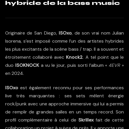
hybride de la bass music
Originaire de San Diego,
ISOxo
, de son vrai nom Julian
Isorena, s’est imposé comme l’un des artistes hybrides
les plus excitants de la scène bass / trap. Il a souvent et
étroitement collaboré avec
Knock2
. A tel point que le
duo
ISOKNOCK
a vu le jour, puis sorti l’album «
4EVR
»
en 2024.
ISOxo
est également reconnu pour ses performances
live très marquantes : ses sets mêlent énergie
rock/punk avec une approche immersive qui lui a permis
de remplir de grandes salles en un temps record. Son
profil complémentaire à celui de
Skrillex
fait de cette
collaboration un projet à suivre de près. Il y apporte une