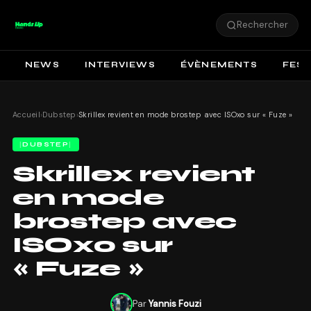
Rechercher
NEWS
INTERVIEWS
ÉVÈNEMENTS
FEST
Accueil
›
Dubstep
›
Skrillex revient en mode brostep avec ISOxo sur « Fuze »
DUBSTEP
Skrillex revient
en mode
brostep avec
ISOxo sur
« Fuze »
Par
Yannis Fouzi