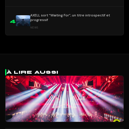
AXELL sort “Waiting For”, un titre introspectif et
progressif
4
NEWS
À LIRE AUSSI