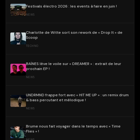
Festivals électro 2026 : les events à faire en juin !
NEWS
Charlotte de Witte sort son rework de « Drop It » de
Scoop
TECHNO
BAÏNES lève le voile sur « DREAMER » : extrait de leur
prochain EP !
NEWS
UNDRMND frappe fort avec « HIT ME UP » : un remix drum
& bass percutant et mélodique !
NEWS
Brume nous fait voyager dans le temps avec « Time
Flies » !
NEWS