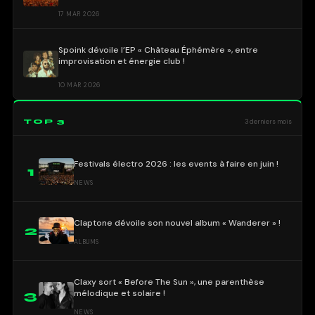
17 MAR 2026
Spoink dévoile l’EP « Château Éphémère », entre
improvisation et énergie club !
10 MAR 2026
TOP 3
3 derniers mois
Festivals électro 2026 : les events à faire en juin !
1
NEWS
Claptone dévoile son nouvel album « Wanderer » !
2
ALBUMS
Claxy sort « Before The Sun », une parenthèse
mélodique et solaire !
3
NEWS