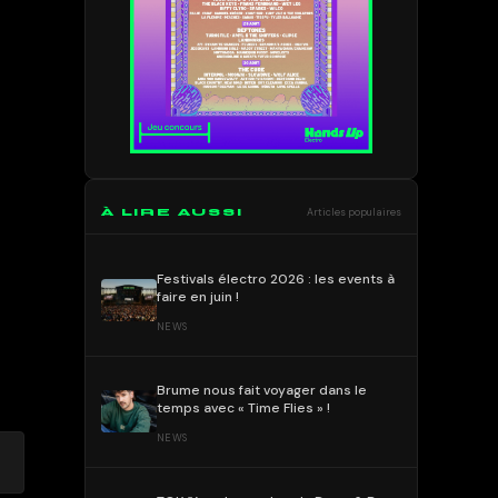
À LIRE AUSSI
Articles populaires
Festivals électro 2026 : les events à
faire en juin !
NEWS
Brume nous fait voyager dans le
temps avec « Time Flies » !
NEWS