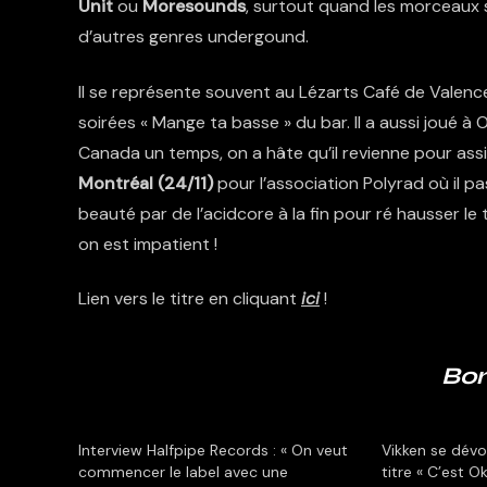
Unit
ou
Moresounds
, surtout quand les morceaux s
d’autres genres undergound.
Il se représente souvent au Lézarts Café de Valence,
soirées « Mange ta basse » du bar. Il a aussi joué à
Canada un temps, on a hâte qu’il revienne pour assis
Montréal (24/11)
pour l’association Polyrad où il pa
beauté par de l’acidcore à la fin pour ré hausser le
on est impatient !
Lien vers le titre en cliquant
ici
!
Bon
Interview Halfpipe Records : « On veut
Vikken se dévo
commencer le label avec une
titre « C’est Ok