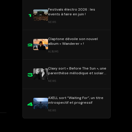
Festivals électro 2026 : les
events à faire en juin !
1
NEWS
Claptone dévoile son nouvel
album « Wanderer » !
2
ALBUMS
Claxy sort « Before The Sun », une
parenthèse mélodique et solaire
3
!
NEWS
AXELL sort “Waiting For”, un titre
introspectif et progressif
4
NEWS