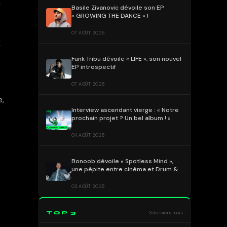
n
Basile Zivanovic dévoile son EP
« GROWING THE DANCE » !
07 AOÛT 2026
x
Funk Tribu dévoile « LIFE », son nouvel
EP introspectif
07 AOÛT 2026
e,
Interview ascendant vierge : « Notre
prochain projet ? Un bel album ! »
04 AOÛT 2026
Bonoob dévoile « Spotless Mind »,
une pépite entre cinéma et Drum &
Bass !
03 AOÛT 2026
TOP 3
3 derniers mois