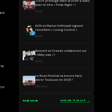
TOLVY prolonge dans la Drum & Bass
avec le titre « Polar Night » !
NEWS
are
e
KI/KI et Marlon Hoffstadt signent
l’excellent « Losing Control »
NEWS
Bennett et Creeds collaborent sur
« Milky way » !
NEWS
une
Le Rose Festival va encore faire
vibrer Toulouse en 2025 !
une
FESTIVALS
NEWS
VOIR TOUT →