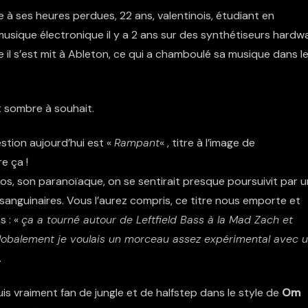
e à ses heures perdues, 22 ans, valentinois, étudiant en
 musique électronique il y a 2 ans sur des synthétiseurs hardw
te il s’est mit à Ableton, ce qui a chamboulé sa musique dans l
t sombre à souhait.
uestion aujourd’hui est «
Rampant
« , titre à l’image de
e ça !
os, son paranoïaque, on se sentirait presque poursuivit par 
 sanguinaires. Vous l’aurez compris, ce titre nous emporte et
s : «
ça a tourné autour de Leftfield Bass à la Mad Zach et
 Globalement je voulais un morceau assez expérimental avec 
.
uis vraiment fan de jungle et de halfstep dans le style de
Om