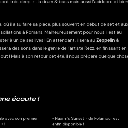
ont très deep. » , la drum & bass mais aussi l’acidcore et bie
 où il a su faire sa place, plus souvent en début de set et au
 Oscillations à Romans. Malheureusement pour nous il est au
ter à un de ses lives ! En attendant, il sera au
Zeppelin à
ssera des sons dans le genre de l’artiste Rezz, en finissant en
 tout ! Mais à son retour cet été, il nous prépare quelque chos
ne écoute !
ile avec son premier
« Naarm’s Sunset » de Folamour est
 » !
enfin disponible !