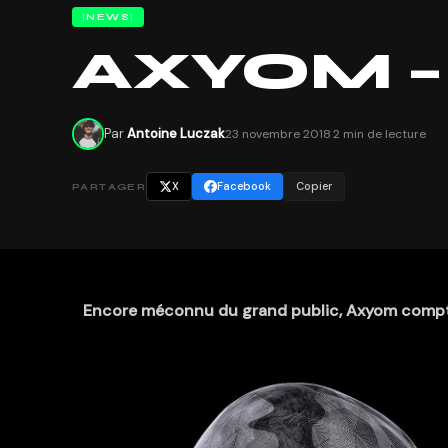
NEWS
AXYOM –
Par
Antoine Luczak
23 novembre 2018
·
2 min de lecture
X
Facebook
Copier
PARTAGER
Encore méconnu du grand public, Axyom compte b