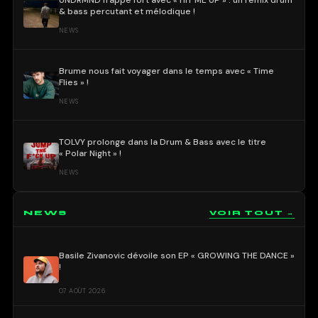
UNDRMND frappe fort avec « HIT ME UP » : un remix drum
& bass percutant et mélodique !
NEWS
Brume nous fait voyager dans le temps avec « Time
Flies » !
NEWS
TOLVY prolonge dans la Drum & Bass avec le titre
« Polar Night » !
NEWS
NEWS
VOIR TOUT →
Basile Zivanovic dévoile son EP « GROWING THE DANCE »
!
07 AOÛT 2026