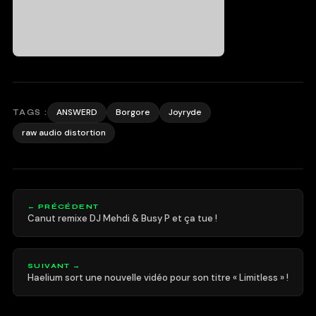
ANSWERD
Borgore
Joyryde
TAGS :
raw audio distortion
← PRÉCÉDENT
Canut remixe DJ Mehdi & Busy P et ça tue !
SUIVANT →
Haelium sort une nouvelle vidéo pour son titre « Limitless » !