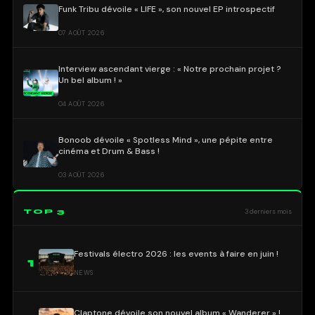
Funk Tribu dévoile « LIFE », son nouvel EP introspectif
07 AOÛT 2026
Interview ascendant vierge : « Notre prochain projet ?
Un bel album ! »
04 AOÛT 2026
Bonoob dévoile « Spotless Mind », une pépite entre
cinéma et Drum & Bass !
03 AOÛT 2026
TOP 3
3 derniers mois
Festivals électro 2026 : les events à faire en juin !
1
NEWS
Claptone dévoile son nouvel album « Wanderer » !