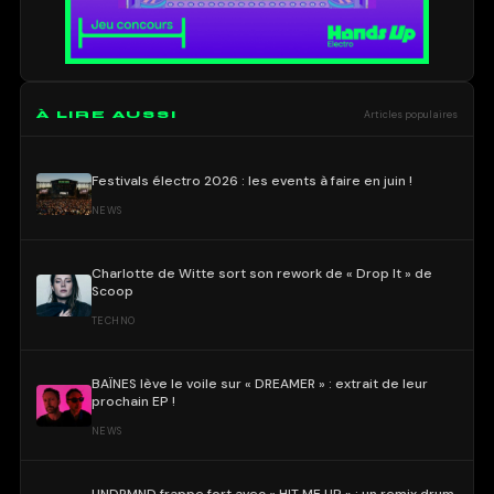
À LIRE AUSSI
Articles populaires
Festivals électro 2026 : les events à faire en juin !
NEWS
Charlotte de Witte sort son rework de « Drop It » de
Scoop
TECHNO
BAÏNES lève le voile sur « DREAMER » : extrait de leur
prochain EP !
NEWS