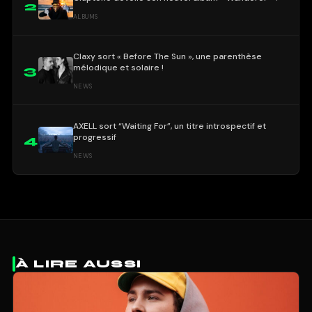
2
ALBUMS
Claxy sort « Before The Sun », une parenthèse
mélodique et solaire !
3
NEWS
AXELL sort “Waiting For”, un titre introspectif et
progressif
4
NEWS
À LIRE AUSSI