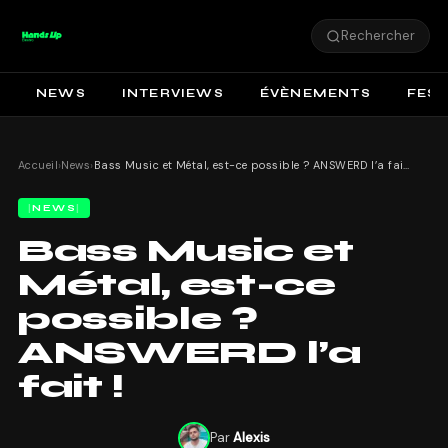
Rechercher
NEWS
INTERVIEWS
ÉVÈNEMENTS
FEST
Accueil
›
News
›
Bass Music et Métal, est-ce possible ? ANSWERD l’a fait !
NEWS
Bass Music et
Métal, est-ce
possible ?
ANSWERD l’a
fait !
Par
Alexis