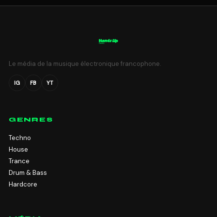
Le média de la musique électronique francophone.
IG
FB
YT
GENRES
Techno
House
Trance
Drum & Bass
Hardcore