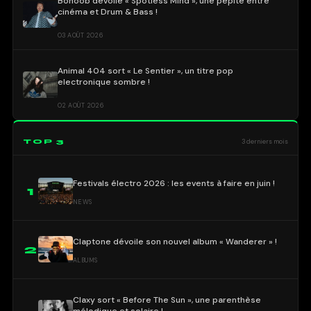
Bonoob dévoile « Spotless Mind », une pépite entre
cinéma et Drum & Bass !
03 AOÛT 2026
Animal 404 sort « Le Sentier », un titre pop
electronique sombre !
02 AOÛT 2026
TOP 3
3 derniers mois
Festivals électro 2026 : les events à faire en juin !
1
NEWS
Claptone dévoile son nouvel album « Wanderer » !
2
ALBUMS
Claxy sort « Before The Sun », une parenthèse
mélodique et solaire !