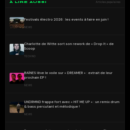
À LIRE AUSSI
Articles populaires
Festivals électro 2026 : les events à faire en juin !
NEWS
Charlotte de Witte sort son rework de « Drop It » de
Scoop
TECHNO
BAÏNES lève le voile sur « DREAMER » : extrait de leur
prochain EP !
NEWS
UNDRMND frappe fort avec « HIT ME UP » : un remix drum
& bass percutant et mélodique !
NEWS