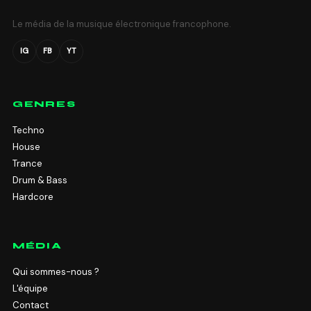
Le média de la musique électronique francophone.
IG
FB
YT
GENRES
Techno
House
Trance
Drum & Bass
Hardcore
MÉDIA
Qui sommes-nous ?
L'équipe
Contact