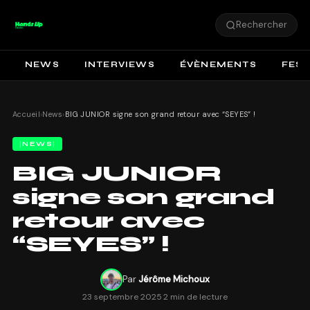
Rechercher
NEWS
INTERVIEWS
ÉVÈNEMENTS
FEST
Accueil
›
News
›
BIG JUNIOR signe son grand retour avec “SEYES” !
NEWS
BIG JUNIOR
signe son grand
retour avec
“SEYES” !
Par
Jérôme Michoux
23 septembre 2025
·
2 min de lecture