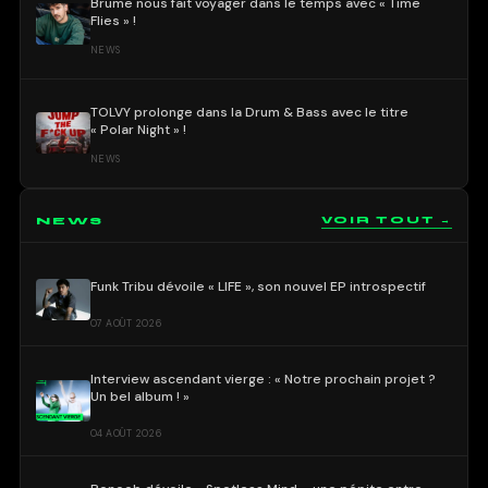
Brume nous fait voyager dans le temps avec « Time
Flies » !
NEWS
TOLVY prolonge dans la Drum & Bass avec le titre
« Polar Night » !
NEWS
NEWS
VOIR TOUT →
Funk Tribu dévoile « LIFE », son nouvel EP introspectif
07 AOÛT 2026
Interview ascendant vierge : « Notre prochain projet ?
Un bel album ! »
04 AOÛT 2026