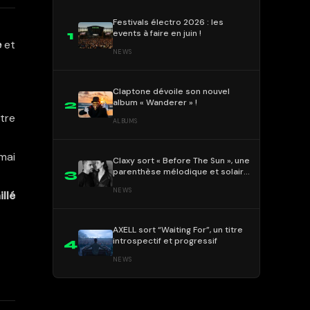
Festivals électro 2026 : les
events à faire en juin !
1
e
et
NEWS
Claptone dévoile son nouvel
album « Wanderer » !
2
tre
ALBUMS
mai
Claxy sort « Before The Sun », une
parenthèse mélodique et solaire
3
!
NEWS
llé
AXELL sort “Waiting For”, un titre
introspectif et progressif
4
NEWS