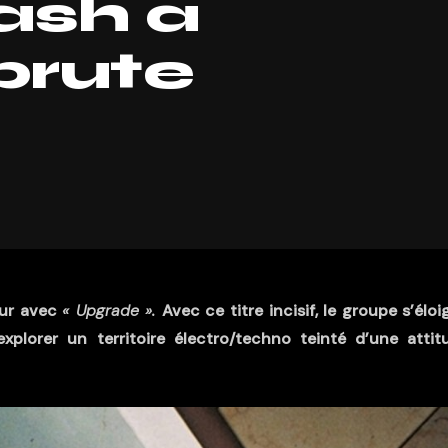
ash à
 brute
our avec
« Upgrade ».
Avec ce titre incisif, le groupe s’élo
lorer un territoire électro/techno teinté d’une attit