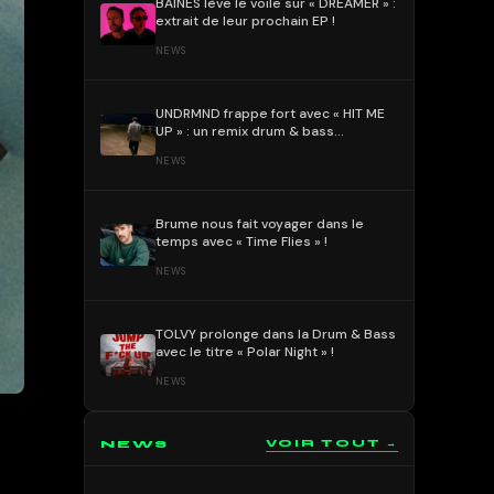
BAÏNES lève le voile sur « DREAMER » :
extrait de leur prochain EP !
NEWS
UNDRMND frappe fort avec « HIT ME
UP » : un remix drum & bass
percutant et mélodique !
NEWS
Brume nous fait voyager dans le
temps avec « Time Flies » !
NEWS
TOLVY prolonge dans la Drum & Bass
avec le titre « Polar Night » !
NEWS
NEWS
VOIR TOUT →