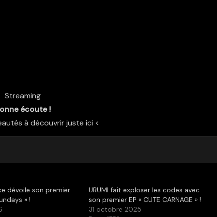
Streaming
onne écoute !
autés à découvrir juste ici <
ce dévoile son premier
URUMI fait exploser les codes avec
undays » !
son premier EP « CUTE CARNAGE » !
6
31 octobre 2025