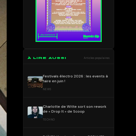
À LIRE AUSSI
Articles populaires
Festivals électro 2026 : les events à
faire en juin !
NEWS
Charlotte de Witte sort son rework
de « Drop It » de Scoop
TECHNO