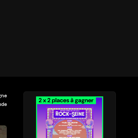
igne
ude