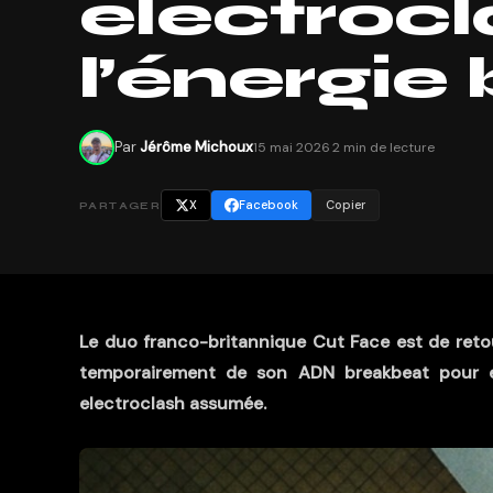
électrocl
l’énergie
Par
Jérôme Michoux
15 mai 2026
·
2 min de lecture
X
Facebook
Copier
PARTAGER
Le duo franco-britannique Cut Face est de ret
temporairement de son ADN breakbeat pour exp
electroclash assumée.