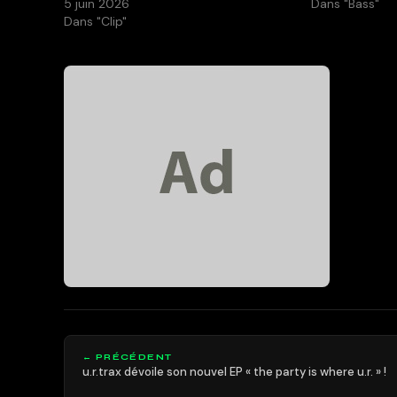
5 juin 2026
Dans "Bass"
Dans "Clip"
← PRÉCÉDENT
u.r.trax dévoile son nouvel EP « the party is where u.r. » !