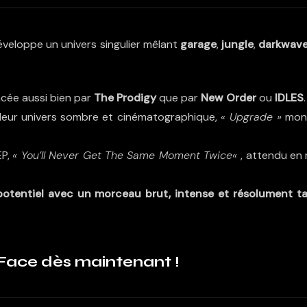
éveloppe un univers singulier mêlant
garage
,
jungle
,
darkwav
encée aussi bien par
The Prodigy
que par
New Order
ou
IDLES
.
e leur univers sombre et cinématographique,
« Upgrade »
mon
EP,
«
You’ll Never Get The Same Moment Twice
«
, attendu en 
otentiel avec un morceau brut, intense et résolument tai
Face dès maintenant !