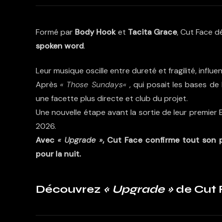
Formé par
Body Hook
et
Tacita Grace
, Cut Face d
spoken word
.
Leur musique oscille entre dureté et fragilité, influ
Après
«
Those Sundays
«
, qui posait les bases d
une facette plus directe et club du projet.
Une nouvelle étape avant la sortie de leur premier 
2026.
Avec
« Upgrade »
, Cut Face confirme tout son p
pour la nuit.
Découvrez
« Upgrade »
de Cut 