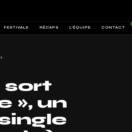
FESTIVALS
RÉCAPS
L’ÉQUIPE
CONTACT
Cut Face sort « Upgrade », un nouveau single électroclash à l’énergie brute
 sort
 », un
single