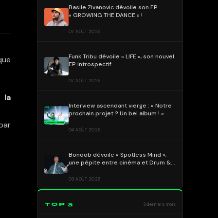
Basile Zivanovic dévoile son EP
« GROWING THE DANCE » !
07 AOÛT 2026
Funk Tribu dévoile « LIFE », son nouvel
 que
EP introspectif
07 AOÛT 2026
re
la
Interview ascendant vierge : « Notre
prochain projet ? Un bel album ! »
par
04 AOÛT 2026
Bonoob dévoile « Spotless Mind »,
une pépite entre cinéma et Drum &
Bass !
03 AOÛT 2026
TOP 3
3 derniers mois