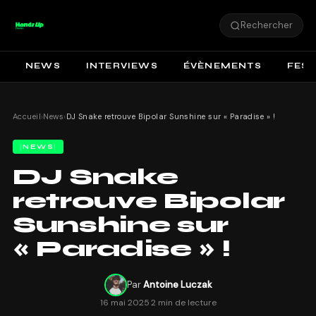
Rechercher
NEWS
INTERVIEWS
ÉVÈNEMENTS
FEST
Accueil
›
News
›
DJ Snake retrouve Bipolar Sunshine sur « Paradise » !
NEWS
DJ Snake
retrouve Bipolar
Sunshine sur
« Paradise » !
Par
Antoine Luczak
16 mai 2025
·
2 min de lecture