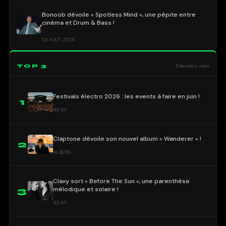
Bonoob dévoile « Spotless Mind », une pépite entre
cinéma et Drum & Bass !
03 AOÛT 2026
TOP 3
3 derniers mois
Festivals électro 2026 : les events à faire en juin !
1
NEWS
Claptone dévoile son nouvel album « Wanderer » !
2
ALBUMS
Claxy sort « Before The Sun », une parenthèse
mélodique et solaire !
3
NEWS