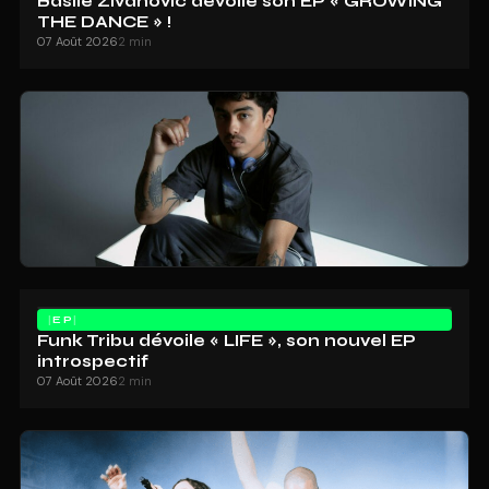
Basile Zivanovic dévoile son EP « GROWING
THE DANCE » !
07 Août 2026
2 min
EP
Funk Tribu dévoile « LIFE », son nouvel EP
introspectif
07 Août 2026
2 min