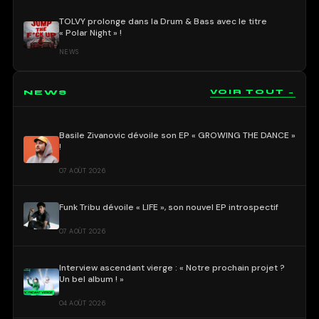
TOLVY prolonge dans la Drum & Bass avec le titre
« Polar Night » !
NEWS
NEWS
VOIR TOUT →
Basile Zivanovic dévoile son EP « GROWING THE DANCE »
!
07 AOÛT 2026
Funk Tribu dévoile « LIFE », son nouvel EP introspectif
07 AOÛT 2026
Interview ascendant vierge : « Notre prochain projet ?
Un bel album ! »
04 AOÛT 2026