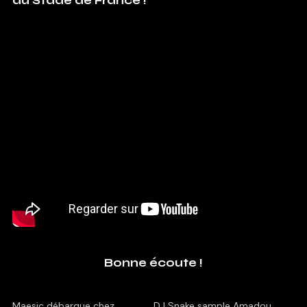
du Stade de France !
Bonne écoute !
Maesic débarque chez
DJ Snake sample Amadou