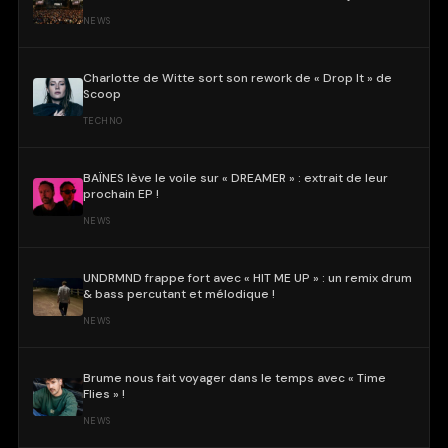
NEWS
Charlotte de Witte sort son rework de « Drop It » de
Scoop
TECHNO
BAÏNES lève le voile sur « DREAMER » : extrait de leur
prochain EP !
NEWS
UNDRMND frappe fort avec « HIT ME UP » : un remix drum
& bass percutant et mélodique !
NEWS
Brume nous fait voyager dans le temps avec « Time
Flies » !
NEWS