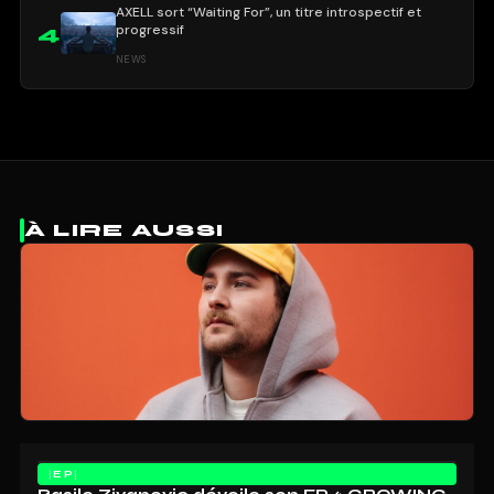
AXELL sort “Waiting For”, un titre introspectif et
progressif
4
NEWS
À LIRE AUSSI
EP