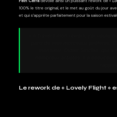
Fein Cerra
dévoile ainsi un puissant rework de «
Lo
100% le titre original, et le met au goût du jour a
et qui s’apprête parfaitement pour la saison estival
« A travers mon rework, j’ai voulu do
parti de mes morceaux préférés. 
monsieur, Didier Sinclair, qui a 
nombreux artistes. Il a beaucoup 
rappele
Le rework de « Lovely Flight » es