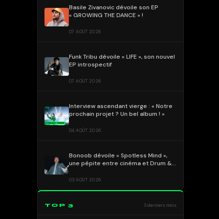
Basile Zivanovic dévoile son EP
« GROWING THE DANCE » !
07 AOÛT 2026
Funk Tribu dévoile « LIFE », son nouvel
EP introspectif
07 AOÛT 2026
Interview ascendant vierge : « Notre
prochain projet ? Un bel album ! »
04 AOÛT 2026
Bonoob dévoile « Spotless Mind »,
une pépite entre cinéma et Drum &
Bass !
03 AOÛT 2026
TOP 3
3 derniers mois