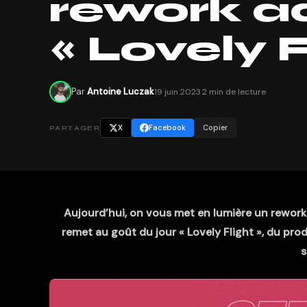
rework ad
« Lovely F
Par
Antoine Luczak
19 juin 2023
·
2 min de lecture
X
Facebook
Copier
PARTAGER
Aujourd’hui, on vous met en lumière un rework q
remet au goût du jour « Lovely Flight », du prod
s