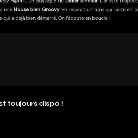
vely Flight
« , un classique de
Didier Sinclair
. L’artiste respec
vec une
House bien Groovy
. En ressort un titre qui reste en t
e qui a déjà bien démarré. On l’écoute en boucle !
nner une nouvelle fraîcheur à ce titre, qui fait
C’est ma façon de rendre hommage à ce grand
fait vivre les nuits parisiennes et inspiré de
apporté à la House, et c’est important de le
r ! » – Fein Cerra
t toujours dispo !