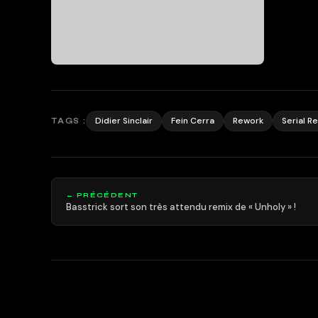
Didier Sinclair
Fein Cerra
Rework
Serial R
TAGS :
← PRÉCÉDENT
Basstrick sort son très attendu remix de « Unholy » !