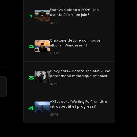
Festivals électro 2026 : les
events à faire en juin !
1
NEWS
Claptone dévoile son nouvel
album « Wanderer » !
2
ALBUMS
Claxy sort « Before The Sun », une
parenthèse mélodique et solaire
3
!
NEWS
→
!
AXELL sort “Waiting For”, un titre
introspectif et progressif
4
NEWS