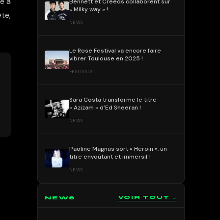
te à
Bennett et Creeds collaborent sur
« Milky way » !
ête,
NEWS
Le Rose Festival va encore faire
vibrer Toulouse en 2025 !
FESTIVALS
Sara Costa transforme le titre
« Azizam » d’Ed Sheeran !
NEWS
Paoline Magnus sort « Heroin », un
titre envoûtant et immersif !
NEWS
NEWS
VOIR TOUT →