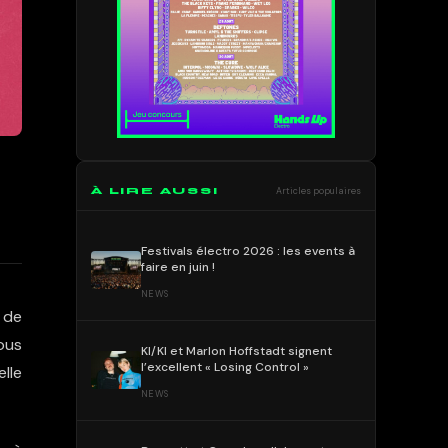
À LIRE AUSSI
Articles populaires
Festivals électro 2026 : les events à
faire en juin !
NEWS
 de
ous
KI/KI et Marlon Hoffstadt signent
l’excellent « Losing Control »
lle
NEWS