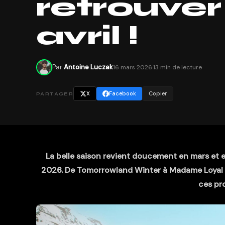
retrouver
avril !
Par
Antoine Luczak
16 mars 2026
·
13 min de lecture
X
Facebook
Copier
PARTAGER
La belle saison revient doucement en mars et en
2026. De Tomorrowland Winter à Madame Loyal o
ces pr