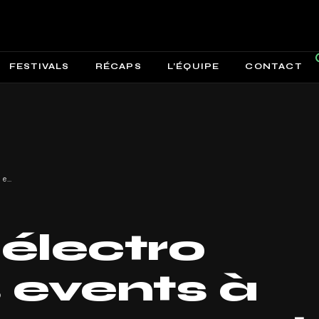
FESTIVALS
RÉCAPS
L’ÉQUIPE
CONTACT
Festivals électro 2026 : les events à retrouver en mars et avril !
 électro
s events à