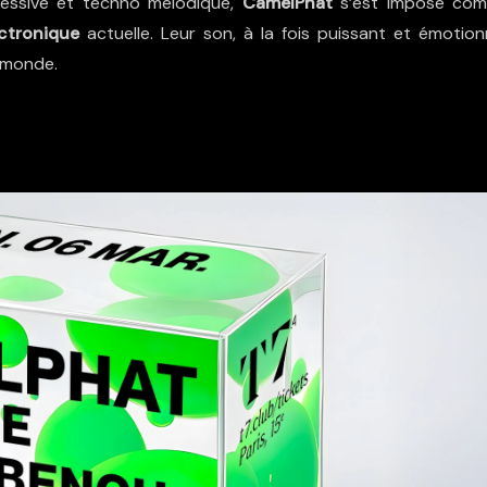
ressive et techno mélodique,
CamelPhat
s’est imposé co
ectronique
actuelle. Leur son, à la fois puissant et émotionn
u monde.