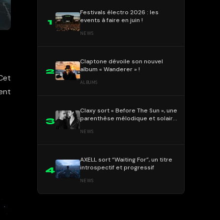
Festivals électro 2026 : les
events à faire en juin !
1
NEWS
Claptone dévoile son nouvel
album « Wanderer » !
2
Cet
ALBUMS
ent
Claxy sort « Before The Sun », une
parenthèse mélodique et solaire
3
!
NEWS
AXELL sort “Waiting For”, un titre
introspectif et progressif
4
NEWS