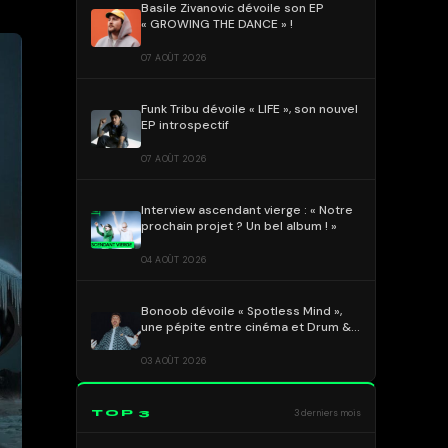
Basile Zivanovic dévoile son EP
« GROWING THE DANCE » !
07 AOÛT 2026
Funk Tribu dévoile « LIFE », son nouvel
EP introspectif
07 AOÛT 2026
Interview ascendant vierge : « Notre
prochain projet ? Un bel album ! »
04 AOÛT 2026
Bonoob dévoile « Spotless Mind »,
une pépite entre cinéma et Drum &
Bass !
03 AOÛT 2026
TOP 3
3 derniers mois