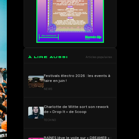
À LIRE AUSSI
Articles populaires
Festivals électro 2026 : les events à
faire en juin !
NEWS
Charlotte de Witte sort son rework
de « Drop It » de Scoop
TECHNO
BAÏNES lève le voile sur « DREAMER » :