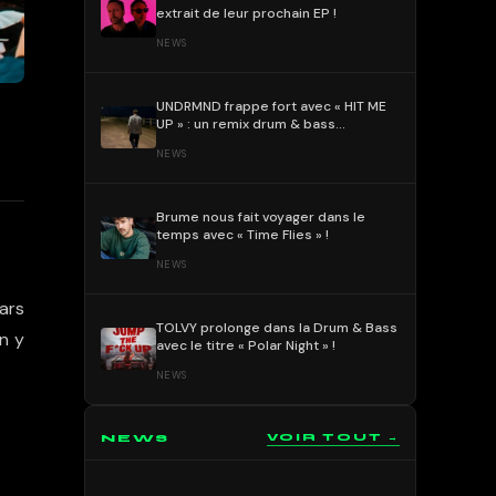
extrait de leur prochain EP !
NEWS
UNDRMND frappe fort avec « HIT ME
UP » : un remix drum & bass
percutant et mélodique !
NEWS
Brume nous fait voyager dans le
temps avec « Time Flies » !
NEWS
ars
TOLVY prolonge dans la Drum & Bass
n y
avec le titre « Polar Night » !
NEWS
NEWS
VOIR TOUT →