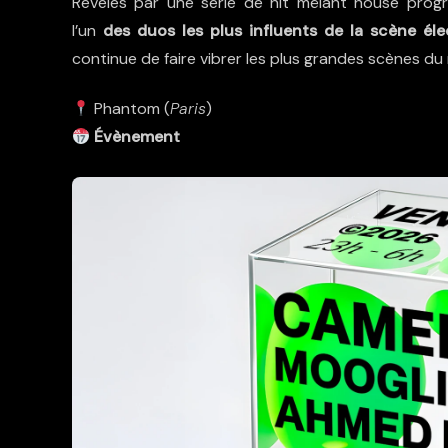
Révélés par une série de hit mêlant house prog
l’un
des duos les plus influents de la scène él
continue de faire vibrer les plus grandes scènes d
Phantom (
Paris
)
Évènement